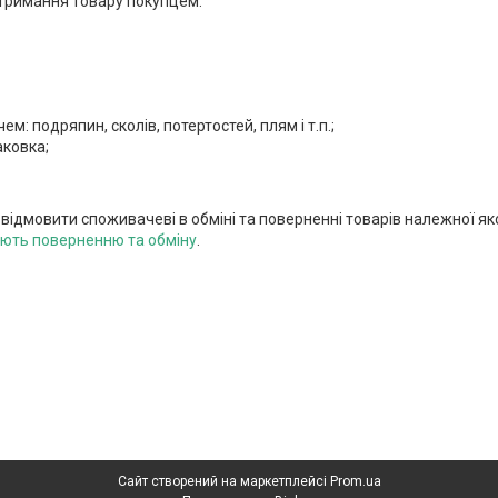
тримання товару покупцем.
м: подряпин, сколів, потертостей, плям і т.п.;
аковка;
 відмовити споживачеві в обміні та поверненні товарів належної як
ають поверненню та обміну
.
Сайт створений на маркетплейсі
Prom.ua