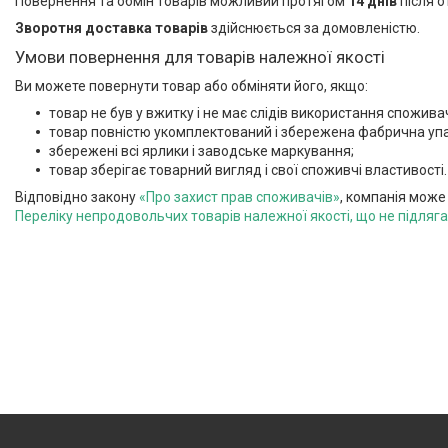
Повернення та обмін товарів можливий протягом
14 днів
після о
Зворотня доставка товарів
здійснюється за домовленістю.
Умови повернення для товарів належної якості
Ви можете повернути товар або обміняти його, якщо:
товар не був у вжитку і не має слідів використання споживаче
товар повністю укомплектований і збережена фабрична уп
збережені всі ярлики і заводське маркування;
товар зберігає товарний вигляд і свої споживчі властивості.
Відповідно закону
«Про захист прав споживачів»
, компанія може
Переліку непродовольчих товарів належної якості, що не підляг