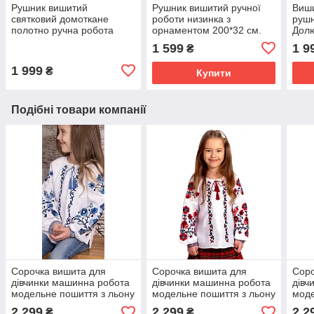
Рушник вишитий
Рушник вишитий ручної
Виши
святковий домоткане
роботи низинка з
рушн
полотно ручна робота
орнаментом 200*32 см.
Долю
220*34 см
хрес
1 599
1 9
₴
1 999
₴
Купити
Подібні товари компанії
Сорочка вишита для
Сорочка вишита для
Соро
дівчинки машинна робота
дівчинки машинна робота
дівч
модельне пошиття з льону
модельне пошиття з льону
моде
ріст від 110 до 152
ріст від 110 до 152
ріст
2 299
2 299
2 2
₴
₴