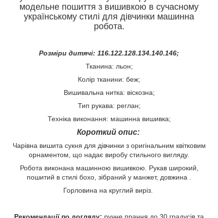
модельне пошиття з вишивкою в сучасному
українському стилі для дівчинки машинна
робота.
Розміри дитячі: 116.122.128.134.140.146;
Тканина: льон;
Колір тканини: беж;
Вишивальна нитка: віскозна;
Тип рукава: реглан;
Техніка виконання: машинна вишивка;
Короткий опис:
Чарівна вишита сукня для дівчинки з оригінальним квітковим
орнаментом, що надає виробу стильного вигляду.
Робота виконана машинною вишивкою. Рукав широкий,
пошитий в стилі бохо, зібраний у манжет, довжина .
Горловина на круглий виріз.
Рекомендації по догляду:
ручне прання до 30 градусів та