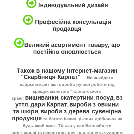
Індивідуальний дизайн
Професійна консультація
продавця
Великий асортимент товару, що
постійно оновлюється
Також в нашому Інтернет-магазин
"Скарбниця Карпат"
― Ви знайдете
найрізноманітніші вироби ручної роботи від
кращих майстрів "Карпатського
вишиванки
скатертини
посуд
вз
краю:
,
,
,
уття
дари Карпат
вироби з овчини
,
,
та шкіри
вироби з дерева
сувенірна
,
,
продукція
та багато інших цікавих дрібничок на
будь-який смак. Тільки у нас Ви знайдете
оригінальні та неповторні речі, що стануть чудовим