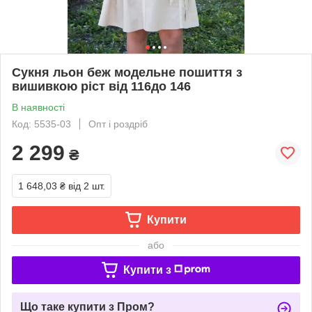
Сукня льон беж модельне пошиття з
вишивкою ріст від 116до 146
В наявності
Код: 5535-03
Опт і роздріб
2 299
₴
1 648,03 ₴
від 2 шт.
Купити
або
Купити з
Що таке купити з Пром?