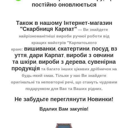
постійно оновлюється
Також в нашому Інтернет-магазин
"Скарбниця Карпат"
― Ви знайдете
найрізноманітніші вироби ручної роботи від
кращих майстрів "Карпатського
вишиванки
скатертини
посуд
вз
краю:
,
,
,
уття
дари Карпат
вироби з овчини
,
,
та шкіри
вироби з дерева
сувенірна
,
,
продукція
та багато інших цікавих дрібничок на
будь-який смак. Тільки у нас Ви знайдете
оригінальні та неповторні речі, що стануть чудовим
подарунком для Вас та Ваших рідних.
Не забудьте переглянути
Новинки
!
Вдалих Вам закупів!