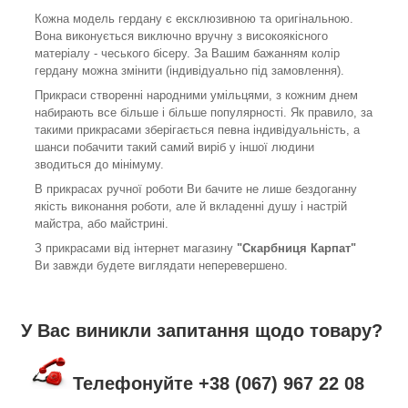
Кожна модель гердану є ексклюзивною та оригінальною.
Вона виконується виключно вручну з високоякісного
матеріалу - чеського бісеру. За Вашим бажанням колір
гердану можна змінити (індивідуально під замовлення).
Прикраси створенні народними умільцями, з кожним днем
набирають все більше і більше популярності. Як правило, за
такими прикрасами зберігається певна індивідуальність, а
шанси побачити такий самий виріб у іншої людини
зводиться до мінімуму.
В прикрасах ручної роботи Ви бачите не лише бездоганну
якість виконання роботи, але й вкладенні душу і настрій
майстра, або майстрині.
З прикрасами від інтернет магазину
"Скарбниця Карпат"
Ви завжди будете виглядати неперевершено.
У Вас виникли запитання щодо товару?
Телефонуйте +38 (067) 967 22 08