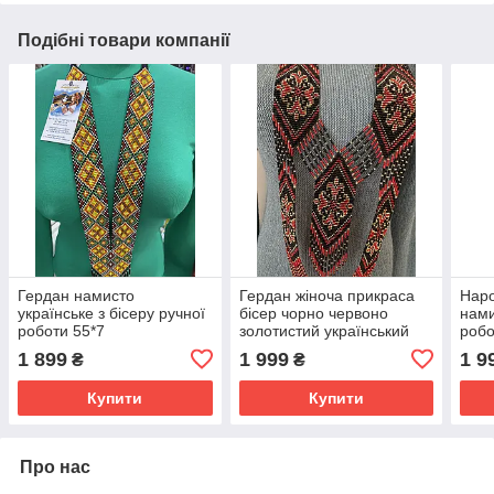
Подібні товари компанії
Гердан намисто
Гердан жіноча прикраса
Наро
українське з бісеру ручної
бісер чорно червоно
нами
роботи 55*7
золотистий український
робо
ручної роботи
1 899
1 999
1 9
₴
₴
Купити
Купити
Про нас