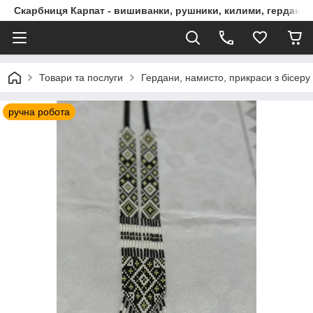
Скарбниця Карпат - вишиванки, рушники, килими, гердани, 
Товари та послуги
Гердани, намисто, прикраси з бісеру
ручна робота