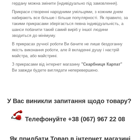
гердану можна змінити (індивідуально під замовлення).
Прикраси створенні народними умільцями, з кожним днем
набирають все більше і більше популярності. Як правило, за
такими прикрасами зберігається певна індивідуальність, а
шанси побачити такий самий виріб у іншої людини
зводиться до мінімуму.
В прикрасах ручної роботи Ви бачите не лише бездоганну
якість виконання роботи, але й вкладенні душу і настрій
майстра, або майстрині.
З прикрасами від інтернет магазину
"Скарбниця Карпат"
Ви завжди будете виглядати неперевершено.
У Вас виникли запитання щодо товару?
Телефонуйте +38 (067) 967 22 08
Як придбати Товар в інтернет магазині