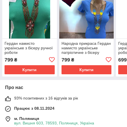
Гердан намисто
Народна прикраса Гердан
Герд
українське з бісеру ручної
намисто українське
укра
роботи
патріотичне з бісеру
робо
ручної роботи 47* 4.5 см
799
799
699
₴
₴
Купити
Купити
Про нас
93% позитивних з 16 відгуків за рік
Працює з 08.11.2024
м. Поляниця
вул. Вишня 603, 78593, Поляниця, Україна