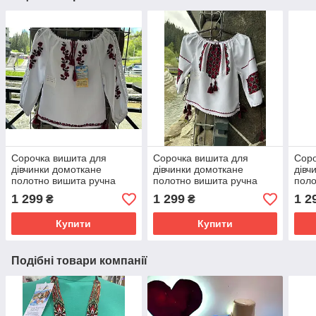
Сорочка вишита для
Сорочка вишита для
Соро
дівчинки домоткане
дівчинки домоткане
дівч
полотно вишита ручна
полотно вишита ручна
поло
робота 3 -4 роки
робота 1-3 роки
робо
1 299
1 299
1 2
₴
₴
Купити
Купити
Подібні товари компанії