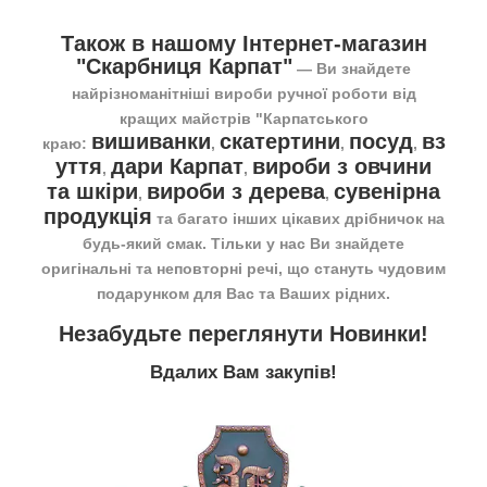
Також в нашому Інтернет-магазин
"Скарбниця Карпат"
― Ви знайдете
найрізноманітніші вироби ручної роботи від
кращих майстрів "Карпатського
вишиванки
скатертини
посуд
вз
краю:
,
,
,
уття
дари Карпат
вироби з овчини
,
,
та шкіри
вироби з дерева
сувенірна
,
,
продукція
та багато інших цікавих дрібничок на
будь-який смак. Тільки у нас Ви знайдете
оригінальні та неповторні речі, що стануть чудовим
подарунком для Вас та Ваших рідних.
Незабудьте переглянути
Новинки
!
Вдалих Вам закупів!