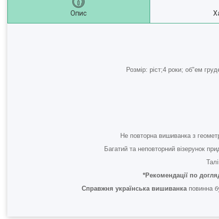
Опис
Х
Розмір: ріст;4 роки; об"ем гр
Не повторна вишиванка з геоме
Багатий та неповторний візерунок прид
Талі
*Рекомендації по догля
Справжня українська вишиванка
повинна бу