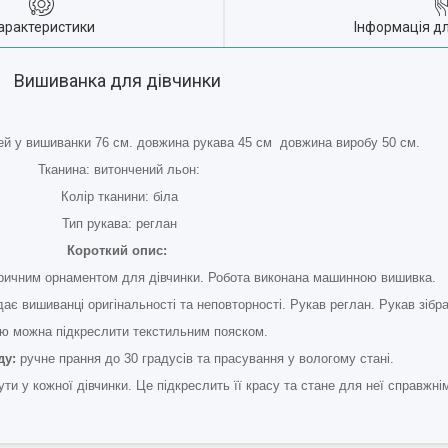
арактеристики
Інформація д
Вишиванка для дівчинки
удей у вишиванки 76 см. довжина рукава 45 см довжина виробу 50 см.
Тканина: витончений льон:
Колір тканини: біла
Тип рукава: реглан
Короткий опис:
тричним орнаментом для дівчинки. Робота виконана машинною вишивка.
ає вишиванці оригінальності та неповторності. Рукав реглан. Рукав зібр
ю можна підкреслити текстильним пояском.
ду:
ручне прання до 30 градусів та прасування у вологому стані.
ти у кожної дівчинки. Це підкреслить її красу та стане для неї справжн