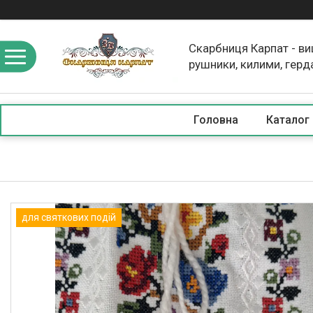
Скарбниця Карпат - в
рушники, килими, герд
скатертини, косметика
Головна
Каталог
для святкових подій