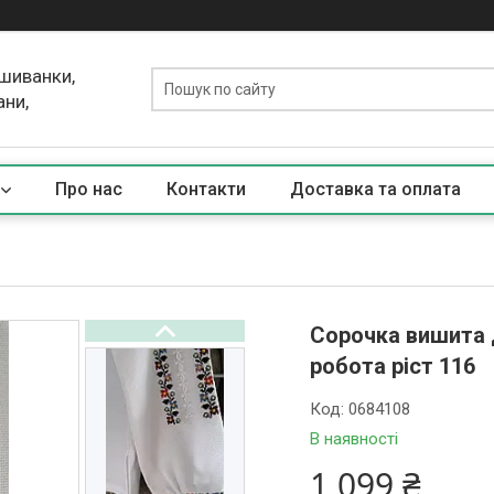
ишиванки,
ани,
Про нас
Контакти
Доставка та оплата
Сорочка вишита 
робота ріст 116
Код:
0684108
В наявності
1 099 ₴