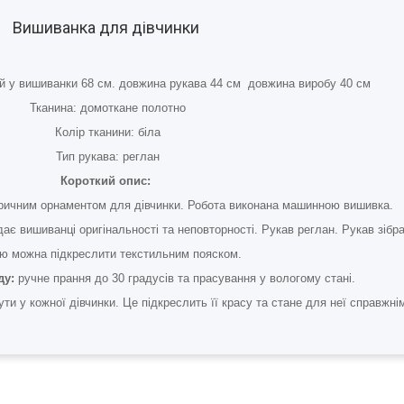
Вишиванка для дівчинки
удей у вишиванки 68 см. довжина рукава 44 см довжина виробу 40 см
Тканина: домоткане полотно
Колір тканини: біла
Тип рукава: реглан
Короткий опис:
тричним орнаментом для дівчинки. Робота виконана машинною вишивка.
ає вишиванці оригінальності та неповторності. Рукав реглан. Рукав зібр
ю можна підкреслити текстильним пояском.
ду:
ручне прання до 30 градусів та прасування у вологому стані.
ти у кожної дівчинки. Це підкреслить її красу та стане для неї справжн