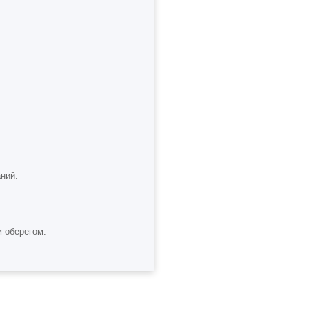
аний.
ім оберегом.