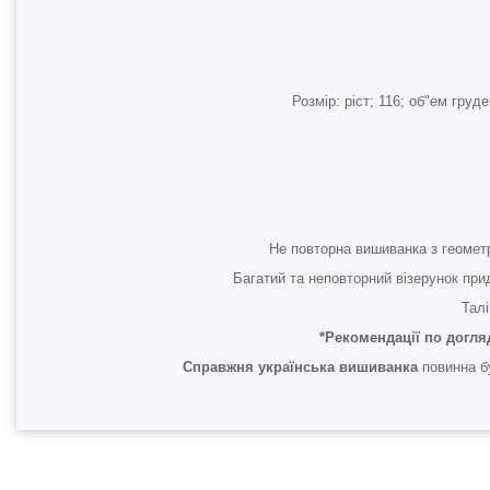
Розмір: ріст; 116; об"ем гр
Не повторна вишиванка з геоме
Багатий та неповторний візерунок прид
Талі
*Рекомендації по догля
Справжня українська вишиванка
повинна бу