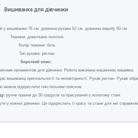
Вишиванка для дівчинки
удей у вишиванки 78 см. довжина рукава 52 см довжина виробу 50 см
Тканина: домоткане полотно
Колір тканини: біла
Тип рукава: реглан
Короткий опис:
тричним орнаментом для дівчинки. Робота виконана машинною вишивка.
ає вишиванці оригінальності та неповторності. Рукав реглан. Рукав зібр
ю можна підкреслити текстильним пояском.
ду:
ручне прання до 30 градусів та прасування у вологому стані.
ти у кожної дівчинки. Це підкреслить її красу та стане для неї справжн