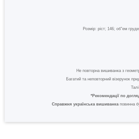
Розмір: ріст; 146; об"ем гр
Не повторна вишиванка з геоме
Багатий та неповторний візерунок прид
Талі
*Рекомендації по догля
Справжня українська вишиванка
повинна бу