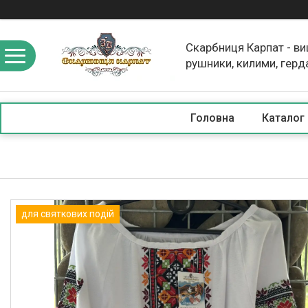
Скарбниця Карпат - в
рушники, килими, герд
скатертини, косметика
Головна
Каталог
для святкових подій