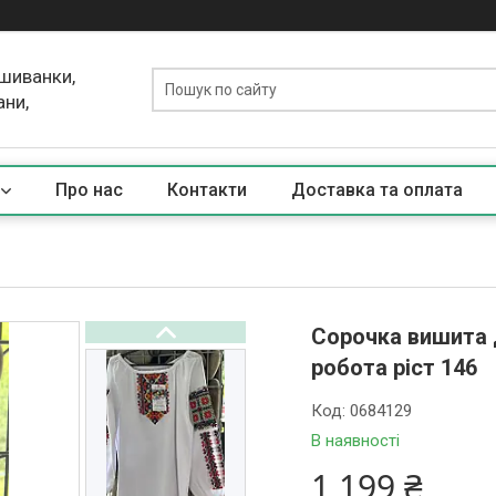
ишиванки,
ани,
Про нас
Контакти
Доставка та оплата
Сорочка вишита 
робота ріст 146
Код:
0684129
В наявності
1 199 ₴