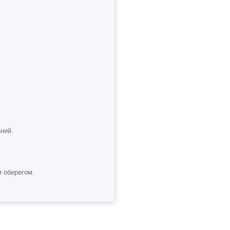
аний.
ім оберегом.