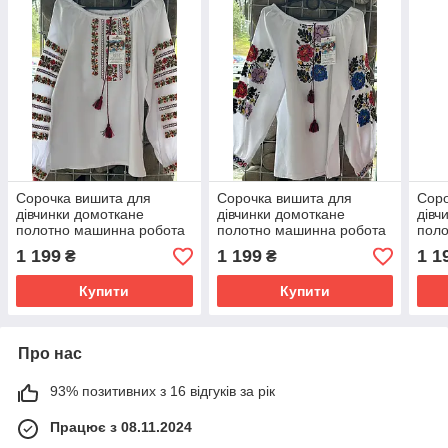
Сорочка вишита для
Сорочка вишита для
Соро
дівчинки домоткане
дівчинки домоткане
дівч
полотно машинна робота
полотно машинна робота
поло
ріст 140
ріст 146
роки
1 199
1 199
1 1
₴
₴
Купити
Купити
Про нас
93% позитивних з 16 відгуків за рік
Працює з 08.11.2024