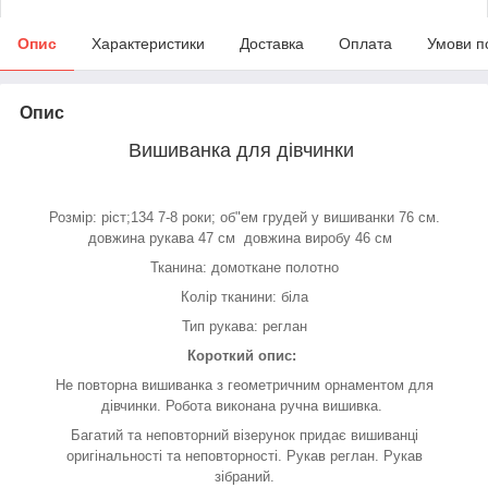
Опис
Характеристики
Доставка
Оплата
Умови п
Опис
Вишиванка для дівчинки
Розмір: ріст;134 7-8 роки; об"ем грудей у вишиванки 76 см.
довжина рукава 47 см довжина виробу 46 см
Тканина: домоткане полотно
Колір тканини: біла
Тип рукава: реглан
Короткий опис:
Не повторна вишиванка з геометричним орнаментом для
дівчинки. Робота виконана ручна вишивка.
Багатий та неповторний візерунок придає вишиванці
оригінальності та неповторності. Рукав реглан. Рукав
зібраний.