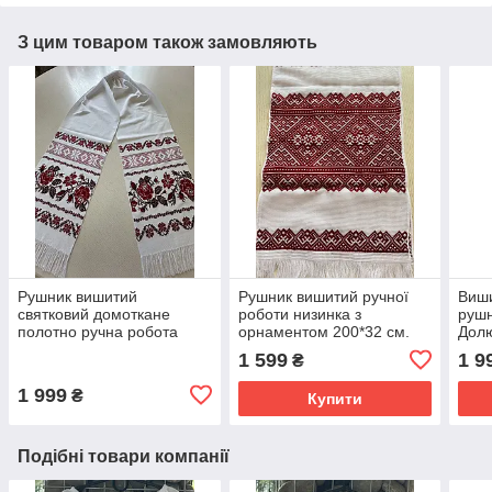
З цим товаром також замовляють
Рушник вишитий
Рушник вишитий ручної
Виши
святковий домоткане
роботи низинка з
рушн
полотно ручна робота
орнаментом 200*32 см.
Долю
220*34 см
хрес
1 599
1 9
₴
1 999
₴
Купити
Подібні товари компанії