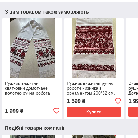
З цим товаром також замовляють
Рушник вишитий
Рушник вишитий ручної
Виши
святковий домоткане
роботи низинка з
рушн
полотно ручна робота
орнаментом 200*32 см.
Долю
220*34 см
хрес
1 599
1 9
₴
1 999
₴
Купити
Подібні товари компанії