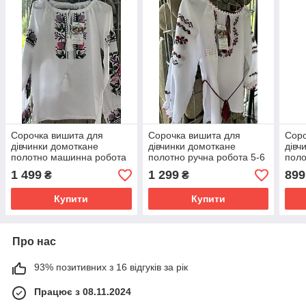
Сорочка вишита для
Сорочка вишита для
Соро
дівчинки домоткане
дівчинки домоткане
дівч
полотно машинна робота
полотно ручна робота 5-6
поло
ріст 140
роки ріст 122
роки
1 499
1 299
899
₴
₴
Купити
Купити
Про нас
93% позитивних з 16 відгуків за рік
Працює з 08.11.2024