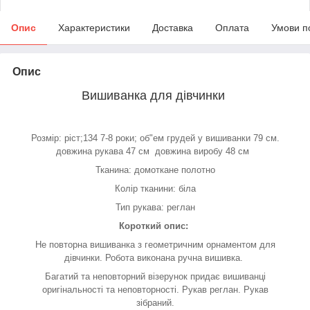
Опис
Характеристики
Доставка
Оплата
Умови п
Опис
Вишиванка для дівчинки
Розмір: ріст;134 7-8 роки; об"ем грудей у вишиванки 79 см.
довжина рукава 47 см довжина виробу 48 см
Тканина: домоткане полотно
Колір тканини: біла
Тип рукава: реглан
Короткий опис:
Не повторна вишиванка з геометричним орнаментом для
дівчинки. Робота виконана ручна вишивка.
Багатий та неповторний візерунок придає вишиванці
оригінальності та неповторності. Рукав реглан. Рукав
зібраний.