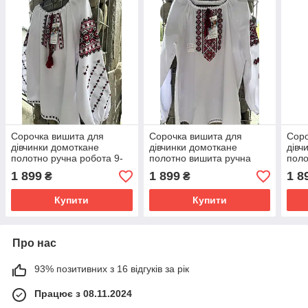
Сорочка вишита для
Сорочка вишита для
Соро
дівчинки домоткане
дівчинки домоткане
дівч
полотно ручна робота 9-
полотно вишита ручна
поло
10 роки ріст 140
робота ріст 146
робо
1 899
1 899
1 8
₴
₴
Купити
Купити
Про нас
93% позитивних з 16 відгуків за рік
Працює з 08.11.2024