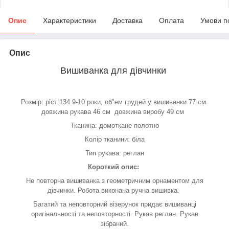
Опис
Характеристики
Доставка
Оплата
Умови п
Опис
Вишиванка для дівчинки
Розмір: ріст;134 9-10 роки; об"ем грудей у вишиванки 77 см.
довжина рукава 46 см довжина виробу 49 см
Тканина: домоткане полотно
Колір тканини: біла
Тип рукава: реглан
Короткий опис:
Не повторна вишиванка з геометричним орнаментом для
дівчинки. Робота виконана ручна вишивка.
Багатий та неповторний візерунок придає вишиванці
оригінальності та неповторності. Рукав реглан. Рукав
зібраний.