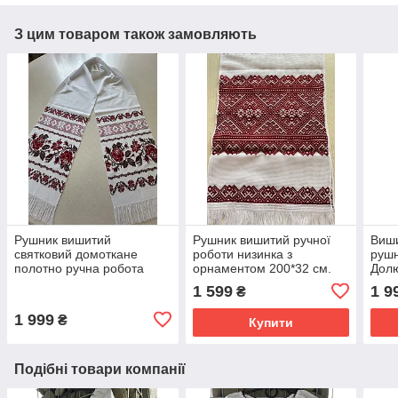
З цим товаром також замовляють
Рушник вишитий
Рушник вишитий ручної
Виши
святковий домоткане
роботи низинка з
рушн
полотно ручна робота
орнаментом 200*32 см.
Долю
220*34 см
хрес
1 599
1 9
₴
1 999
₴
Купити
Подібні товари компанії