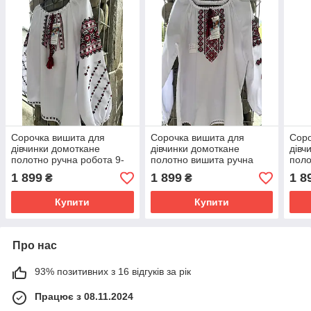
Сорочка вишита для
Сорочка вишита для
Соро
дівчинки домоткане
дівчинки домоткане
дівч
полотно ручна робота 9-
полотно вишита ручна
поло
10 роки ріст 140
робота ріст 146
робо
1 899
1 899
1 8
₴
₴
Купити
Купити
Про нас
93% позитивних з 16 відгуків за рік
Працює з 08.11.2024