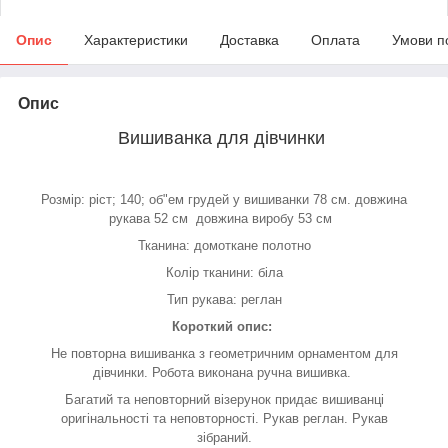
Опис
Характеристики
Доставка
Оплата
Умови п
Опис
Вишиванка для дівчинки
Розмір: ріст; 140; об"ем грудей у вишиванки 78 см. довжина
рукава 52 см довжина виробу 53 см
Тканина: домоткане полотно
Колір тканини: біла
Тип рукава: реглан
Короткий опис:
Не повторна вишиванка з геометричним орнаментом для
дівчинки. Робота виконана ручна вишивка.
Багатий та неповторний візерунок придає вишиванці
оригінальності та неповторності. Рукав реглан. Рукав
зібраний.