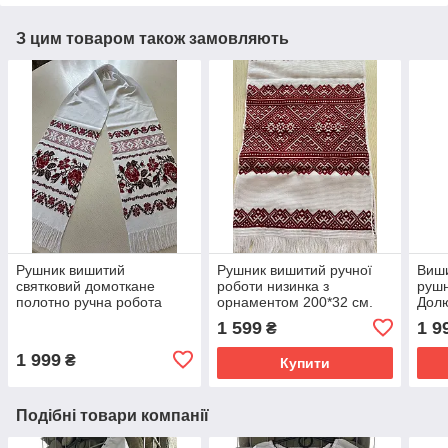
З цим товаром також замовляють
Рушник вишитий
Рушник вишитий ручної
Виши
святковий домоткане
роботи низинка з
рушн
полотно ручна робота
орнаментом 200*32 см.
Долю
220*34 см
хрес
1 599
1 9
₴
1 999
₴
Купити
Подібні товари компанії