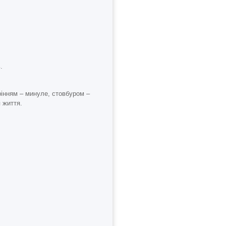
.
рінням – минуле, стовбуром –
 життя.