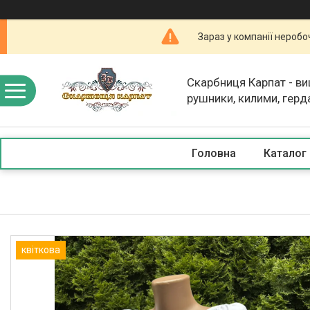
Зараз у компанії неробо
Скарбниця Карпат - в
рушники, килими, герд
скатертини, косметика
Головна
Каталог
квіткова