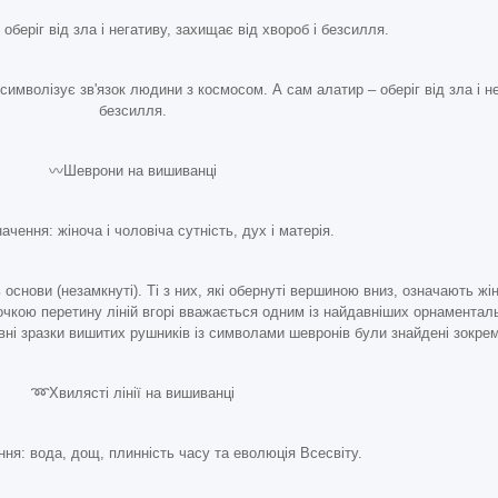
оберіг від зла і негативу, захищає від хвороб і безсилля.
символізує зв'язок людини з космосом. А сам алатир – оберіг від зла і не
безсилля.
〰️Шеврони на вишиванці
ачення: жіноча і чоловіча сутність, дух і матерія.
основи (незамкнуті). Ті з них, які обернуті вершиною вниз, означають жін
точкою перетину ліній вгорі вважається одним із найдавніших орнаментал
вні зразки вишитих рушників із символами шевронів були знайдені зокрем
➿Хвилясті лінії на вишиванці
ння: вода, дощ, плинність часу та еволюція Всесвіту.