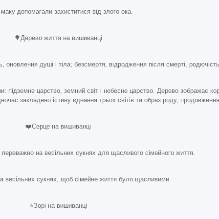
 маку допомагали захиститися від злого ока.
🌳Дерево життя на вишиванці
, оновлення душі і тіла; безсмертя, відродження після смерті, родючість
: підземне царство, земний світ і небесне царство. Дерево зображає ко
ночас закладено істину єднання трьох світів та образ роду, продовження
❤️Серце на вишиванці
 переважно на весільних сукнях для щасливого сімейного життя.
а весільних сукнях, щоб сімейне життя було щасливими.
⭐️Зорі на вишиванці