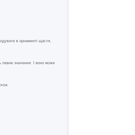
кодувати в орнаменті щастя,
ть певне значення. І воно може
очок.