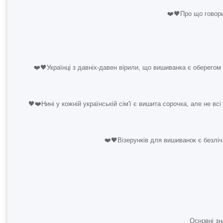
❤️🖤Про що говори
❤️🖤Українці з давніх-давен вірили, що вишиванка є оберегом
🖤❤️Нині у кожній українській сім'ї є вишита сорочка, але не в
❤️🖤Візерунків для вишиванок є безліч
Основні зн