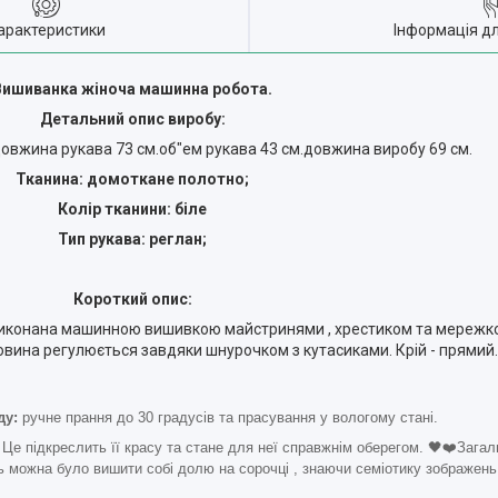
арактеристики
Інформація д
Вишиванка жіноча машинна робота.
Детальний опис виробу:
довжина рукава 73 см.об"ем рукава 43 см.довжина виробу 69 см.
Тканина: домоткане полотно;
Колір тканини: біле
Тип рукава: реглан;
Короткий опис:
иконана машинною вишивкою майстринями , хрестиком та мережко
овина регулюється завдяки шнурочком з кутасиками. Крій - прямий
ду:
ручне прання до 30 градусів та прасування у вологому стані.
 Це підкреслить її красу та стане для неї справжнім оберегом. 🖤❤️Зага
 можна було вишити собі долю на сорочці , знаючи семіотику зображень