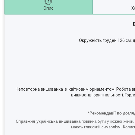
Опис
Х
Окружність грудей 126 см; 
Неповторна вишиванка з квітковим орнаментом. Робота в
вишиванці оригінальності. Горл
*Рекомендації по догля
Справжня українська вишиванка
повинна бути у кожної жінки.
мають глибокий символізм. Колись