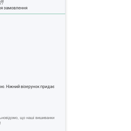
ля замовлення
ю. Ніжний візерунок придає
.
льновідомо, що наші вишиванки
!