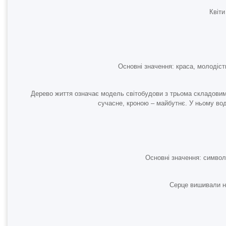
Квіти
Основні значення: краса, молодість
Дерево життя означає модель світобудови з трьома складовими
сучасне, кроною – майбутнє. У ньому вод
Основні значення: символ
Серце вишивали н