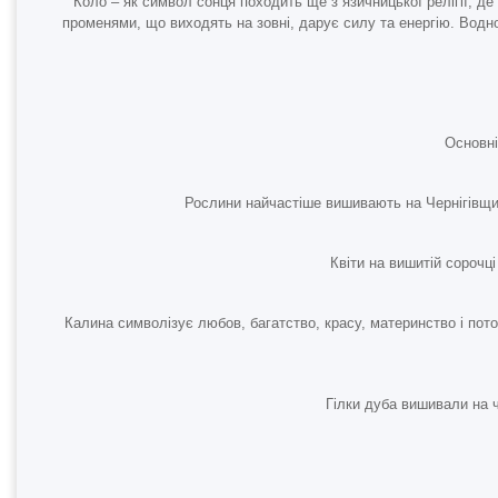
Коло – як символ сонця походить ще з язичницької релігії, де
променями, що виходять на зовні, дарує силу та енергію. Водно
Основні
Рослини найчастіше вишивають на Чернігівщин
Квіти на вишитій сорочц
Калина символізує любов, багатство, красу, материнство і пото
Гілки дуба вишивали на ч