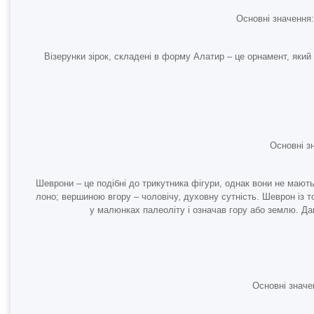
Основні значення: 
Візерунки зірок, складені в форму Алатир – це орнамент, який 
Основні зн
Шеврони – це подібні до трикутника фігури, однак вони не мають 
лоно; вершиною вгору – чоловічу, духовну сутність. Шеврон із 
у малюнках палеоліту і означав гору або землю. Да
Основні значе