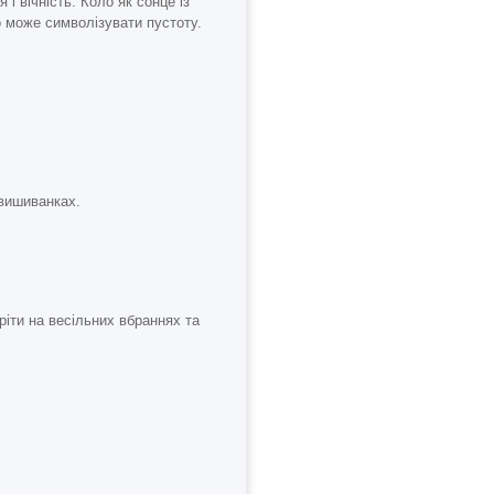
і вічність. Коло як сонце із
о може символізувати пустоту.
 вишиванках.
ріти на весільних вбраннях та