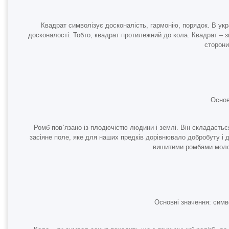
Квадрат символізує досконалість, гармонію, порядок. В укр
досконалості. Тобто, квадрат протилежний до кола. Квадрат – з
сторони
Основ
Ромб пов`язано із плодючістю людини і землі. Він складається
засіяне поле, яке для наших предків дорівнювало добробуту і 
вишитими ромбами молод
Основні значення: симво