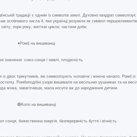
аїнській традиції є одним із символів землі. Духовно квадрат символізує
нак особливого числа 4, яке українці розуміли як символ першоелементів.
 світу; пори року; життєві цикли; частини доби.
♦️Ромб на вишиванці
ні значення: союз сонця і землі, плодючість.
 із двох трикутників, які символізують чоловіче і жіноче начало. Ромб і
достатку. Ромбоподібні узори вишивали на весільних рушниках та на весі
а жінка, завагітнівши, мала носити аж до народження дитини.
🔴Коло на вишиванці
л сонця, божественна енергія, безперервність буття і вічність.