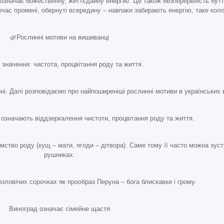
 означає божественну, життєдайну енергію. Це також безперервність буття 
час промені, обернуті всередину – навпаки забирають енергію, таке кол
🌿Рослинні мотиви на вишиванці
 значення: чистота, процвітання роду та життя.
і. Далі розповідаємо про найпоширеніші рослинні мотиви в українських
і означають віддзеркалення чистоти, процвітання роду та життя.
мство роду (кущ – мати, ягоди – дітвора). Саме тому її часто можна зуст
рушниках.
оловічих сорочках як прообраз Перуна – бога блискавки і грому.
Виноград означає сімейне щастя