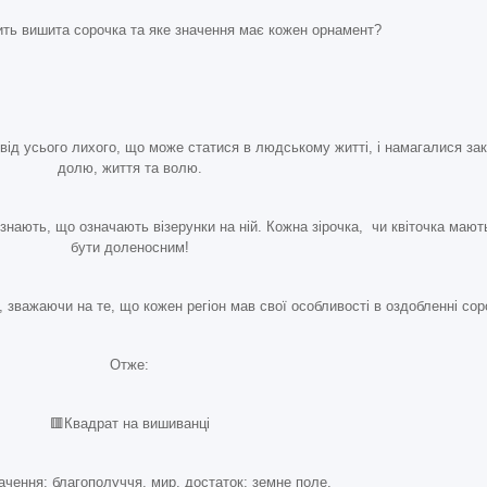
ть вишита сорочка та яке значення має кожен орнамент?
 від усього лихого, що може статися в людському житті, і намагалися за
долю, життя та волю.
сі знають, що означають візерунки на ній. Кожна зірочка, чи квіточка маю
бути доленосним!
, зважаючи на те, що кожен регіон мав свої особливості в оздобленні сор
Отже:
🟥Квадрат на вишиванці
ачення: благополуччя, мир, достаток; земне поле.