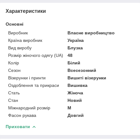
Характеристики
Основні
Виробник
Власне виробництво
Країна виробник
Україна
Вид виробу
Блузка
Розмір жіночого одягу (UA)
48
Колір
Білий
Сезон
Всесезонний
Візерунки і принти
Вишиті візерунки
Оздоблення та прикраси
Вишивка
Стать
Жіноча
Стан
Новий
Міжнародний розмір
M
Фасон рукава
Довгий
Приховати