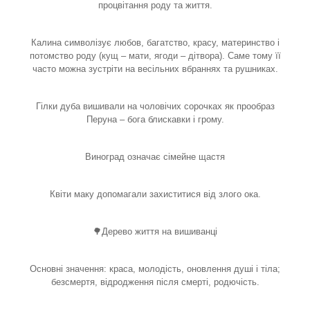
процвітання роду та життя.
Калина символізує любов, багатство, красу, материнство і
потомство роду (кущ – мати, ягоди – дітвора). Саме тому її
часто можна зустріти на весільних вбраннях та рушниках.
Гілки дуба вишивали на чоловічих сорочках як прообраз
Перуна – бога блискавки і грому.
Виноград означає сімейне щастя
Квіти маку допомагали захиститися від злого ока.
🌳Дерево життя на вишиванці
Основні значення: краса, молодість, оновлення душі і тіла;
безсмертя, відродження після смерті, родючість.