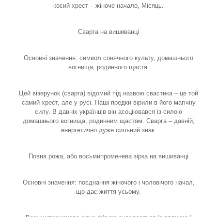
косий хрест – жіноче начало, Місяць.
Сварга на вишиванці
Основні значення: символ сонячного культу, домашнього
вогнища, родинного щастя.
Цей візерунок (сварга) відомий під назвою свастика – це той
самий хрест, але у русі. Наші предки вірили в його магічну
силу. В давніх українців він асоціювався із силою
домашнього вогнища, родинним щастям. Сварга – давній,
енергетично дуже сильний знак.
Повна рожа, або восьмипроменева зірка на вишиванці
Основні значення: поєднання жіночого і чоловічого начал,
що дає життя усьому.