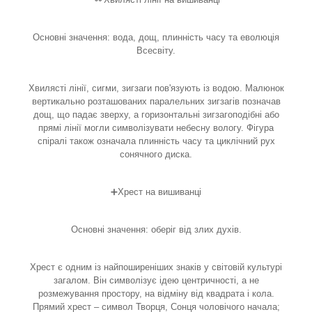
Основні значення: вода, дощ, плинність часу та еволюція
Всесвіту.
Хвилясті лінії, сигми, зигзаги пов'язують із водою. Малюнок
вертикально розташованих паралельних зигзагів позначав
дощ, що падає зверху, а горизонтальні зигзагоподібні або
прямі лінії могли символізувати небесну вологу. Фігура
спіралі також означала плинність часу та циклічний рух
сонячного диска.
➕Хрест на вишиванці
Основні значення: оберіг від злих духів.
Хрест є одним із найпоширеніших знаків у світовій культурі
загалом. Він символізує ідею центричності, а не
розмежування простору, на відміну від квадрата і кола.
Прямий хрест – символ Творця, Сонця чоловічого начала;