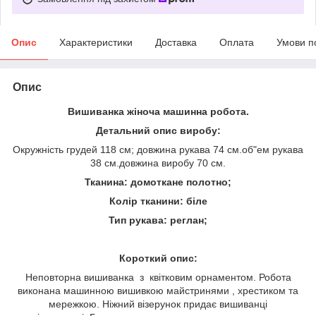
Опис
Характеристики
Доставка
Оплата
Умови п
Опис
Вишиванка жіноча машинна робота.
Детальний опис виробу:
Окружність грудей 118 см; довжина рукава 74 см.об"ем рукава
38 см.довжина виробу 70 см.
Тканина: домоткане полотно;
Колір тканини: біле
Тип рукава: реглан;
Короткий опис:
Неповторна вишиванка з квітковим орнаментом. Робота
виконана машинною вишивкою майстринями , хрестиком та
мережкою. Ніжний візерунок придає вишиванці