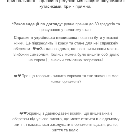
оригінальності. Горловина регулюється завдяки шнурочком з
кутасиками. Крій - прямий.
*Рекомендації по догляду:
ручне прання до 30 градусів та
прасування у вологому стані.
Справжня українська вишиванка
повинна бути у кожної
жінки. Це підкреслить її красу та стане для неї справжнім
оберегом. 🖤❤️Загальновідомо, що наші вишиванки мають
глибокий символізм. Колись можна було вишити собі долю
на сорочці , знаючи семіотику зображень!
❤️🖤Про що говорить вишита сорочка та яке значення має
кожен орнамент?
❤️🖤Українці з давніх-давен вірили, що вишиванка є
оберегом від усього лихого, що може статися в людському
житті, і намагалися закодувати в орнаменті щастя, долю,
життя та волю.