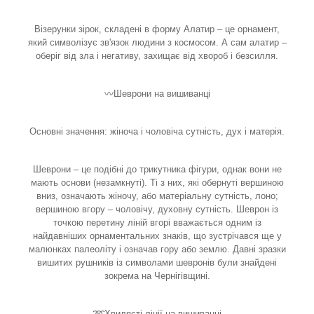
Візерунки зірок, складені в форму Алатир – це орнамент,
який символізує зв'язок людини з космосом. А сам алатир –
оберіг від зла і негативу, захищає від хвороб і безсилля.
〰️Шеврони на вишиванці
Основні значення: жіноча і чоловіча сутність, дух і матерія.
Шеврони – це подібні до трикутника фігури, однак вони не
мають основи (незамкнуті). Ті з них, які обернуті вершиною
вниз, означають жіночу, або матеріальну сутність, лоно;
вершиною вгору – чоловічу, духовну сутність. Шеврон із
точкою перетину ліній вгорі вважається одним із
найдавніших орнаментальних знаків, що зустрічався ще у
малюнках палеоліту і означав гору або землю. Давні зразки
вишитих рушників із символами шевронів були знайдені
зокрема на Чернігівщині.
➿Хвилясті лінії на вишиванці