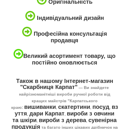
Оригінальність
Індивідуальний дизайн
Професійна консультація
продавця
Великий асортимент товару, що
постійно оновлюється
Також в нашому Інтернет-магазин
"Скарбниця Карпат"
― Ви знайдете
найрізноманітніші вироби ручної роботи від
кращих майстрів "Карпатського
вишиванки
скатертини
посуд
вз
краю:
,
,
,
уття
дари Карпат
вироби з овчини
,
,
та шкіри
вироби з дерева
сувенірна
,
,
продукція
та багато інших цікавих дрібничок на