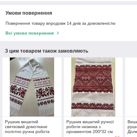
Умови повернення
Повернення товару впродовж 14 днів за домовленістю
Всі умови повернення
З цим товаром також замовляють
Рушник вишитий
Рушник вишитий ручної
Виши
святковий домоткане
роботи низинка з
рушн
полотно ручна робота
орнаментом 200*32 см.
Долю
220*34 см
хрес