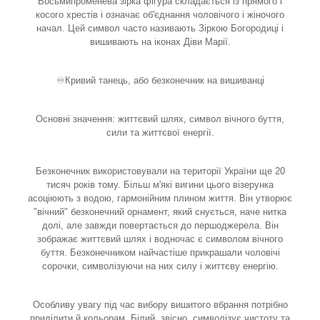
Восьмипроменева зірка фігура складається із прямого і
косого хрестів і означає об'єднання чоловічого і жіночого
начал. Цей символ часто називають Зіркою Богородиці і
вишивають на іконах Діви Марії.
♾Кривий танець, або безконечник на вишиванці
Основні значення: життєвий шлях, символ вічного буття,
сили та життєвої енергії.
Безконечник використовували на території України ще 20
тисяч років тому. Більш м'які вигини цього візерунка
асоціюють з водою, гармонійним плином життя. Він утворює
"вічний" безконечний орнамент, який снується, наче нитка
долі, але завжди повертається до першоджерела. Він
зображає життєвий шлях і водночас є символом вічного
буття. Безконечником найчастіше прикрашали чоловічі
сорочки, символізуючи на них силу і життєву енергію.
Особливу увагу під час вибору вишитого вбрання потрібно
приділити й кольорам. Білий, звісно, символізує чистоту та