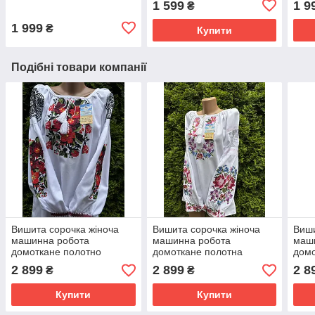
1 599
1 9
₴
1 999
₴
Купити
Подібні товари компанії
Вишита сорочка жіноча
Вишита сорочка жіноча
Виши
машинна робота
машинна робота
маш
домоткане полотно
домоткане полотна
домо
окружність грудей виробу
окружність грудей виробу
окру
2 899
2 899
2 8
₴
₴
114 см. розмір 48
126 см. розмір 54
100 
Купити
Купити