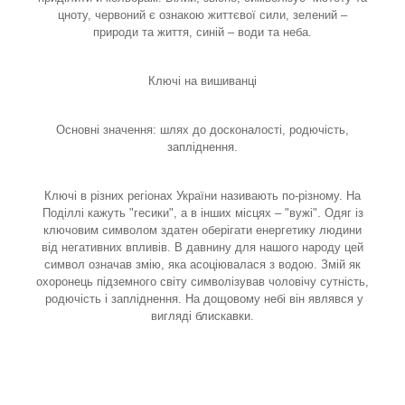
цноту, червоний є ознакою життєвої сили, зелений –
природи та життя, синій – води та неба.
Ключі на вишиванці
Основні значення: шлях до досконалості, родючість,
запліднення.
Ключі в різних регіонах України називають по-різному. На
Поділлі кажуть "гесики", а в інших місцях – "вужі". Одяг із
ключовим символом здатен оберігати енергетику людини
від негативних впливів. В давнину для нашого народу цей
символ означав змію, яка асоціювалася з водою. Змій як
охоронець підземного світу символізував чоловічу сутність,
родючість і запліднення. На дощовому небі він являвся у
вигляді блискавки.