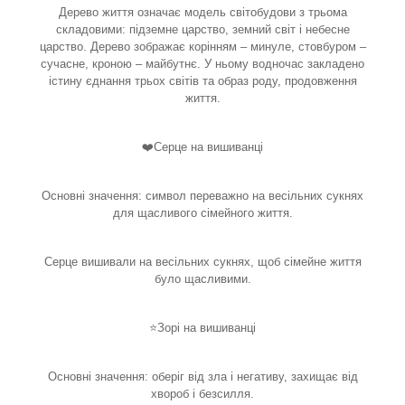
Дерево життя означає модель світобудови з трьома
складовими: підземне царство, земний світ і небесне
царство. Дерево зображає корінням – минуле, стовбуром –
сучасне, кроною – майбутнє. У ньому водночас закладено
істину єднання трьох світів та образ роду, продовження
життя.
❤️Серце на вишиванці
Основні значення: символ переважно на весільних сукнях
для щасливого сімейного життя.
Серце вишивали на весільних сукнях, щоб сімейне життя
було щасливими.
⭐️Зорі на вишиванці
Основні значення: оберіг від зла і негативу, захищає від
хвороб і безсилля.