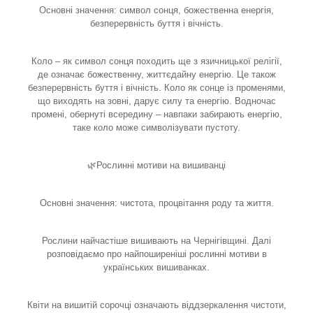
Основні значення: символ сонця, божественна енергія,
безперервність буття і вічність.
Коло – як символ сонця походить ще з язичницької релігії,
де означає божественну, життєдайну енергію. Це також
безперервність буття і вічність. Коло як сонце із променями,
що виходять на зовні, дарує силу та енергію. Водночас
промені, обернуті всередину – навпаки забирають енергію,
таке коло може символізувати пустоту.
🌿Рослинні мотиви на вишиванці
Основні значення: чистота, процвітання роду та життя.
Рослини найчастіше вишивають на Чернігівщині. Далі
розповідаємо про найпоширеніші рослинні мотиви в
українських вишиванках.
Квіти на вишитій сорочці означають віддзеркалення чистоти,