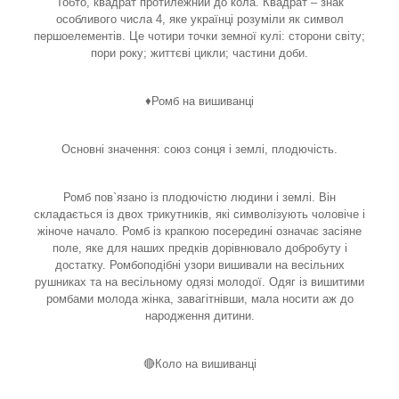
Тобто, квадрат протилежний до кола. Квадрат – знак
особливого числа 4, яке українці розуміли як символ
першоелементів. Це чотири точки земної кулі: сторони світу;
пори року; життєві цикли; частини доби.
♦️Ромб на вишиванці
Основні значення: союз сонця і землі, плодючість.
Ромб пов`язано із плодючістю людини і землі. Він
складається із двох трикутників, які символізують чоловіче і
жіноче начало. Ромб із крапкою посередині означає засіяне
поле, яке для наших предків дорівнювало добробуту і
достатку. Ромбоподібні узори вишивали на весільних
рушниках та на весільному одязі молодої. Одяг із вишитими
ромбами молода жінка, завагітнівши, мала носити аж до
народження дитини.
🔴Коло на вишиванці