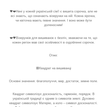
🖤❤️Нині у кожній українській сім'ї є вишита сорочка, але не
всі знають, що означають візерунки на ній. Кожна зірочка,
чи квіточка мають певне значення. І воно може бути
доленосним!
❤️🖤Візерунків для вишиванок є безліч, зважаючи на те, що
кожен регіон мав свої особливості в оздобленні сорочок.
Отже:
🟥Квадрат на вишиванці
Основні значення: благополуччя, мир, достаток; земне поле.
Квадрат символізує досконалість, гармонію, порядок. В
українській традиції є одним із символів землі. Духовно
квадрат символізує Матерію, а коло – символ досконалості.