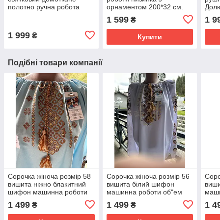
полотно ручна робота
орнаментом 200*32 см.
Долю
220*34 см
хрес
1 599
1 9
₴
1 999
₴
Купити
Подібні товари компанії
Сорочка жіноча розмір 58
Сорочка жіноча розмір 56
Соро
вишита ніжно блакитний
вишита білий шифон
виши
шифон машинна роботи
машинна роботи об"ем
маш
об"ем грудей 134
грудей 130
груд
1 499
1 499
1 4
₴
₴