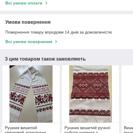
Всі умови оплати
Умови повернення
Повернення товару впродовж 14 днів за домовленістю
Всі умови повернення
З цим товаром також замовляють
Рушник вишитий
Рушник вишитий ручної
Виши
святковий домоткане
роботи низинка з
рушн