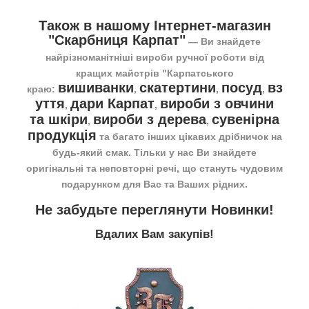
Також в нашому Інтернет-магазин
"Скарбниця Карпат"
― Ви знайдете
найрізноманітніші вироби ручної роботи від
кращих майстрів "Карпатського
вишиванки
скатертини
посуд
вз
краю:
,
,
,
уття
дари Карпат
вироби з овчини
,
,
та шкіри
вироби з дерева
сувенірна
,
,
продукція
та багато інших цікавих дрібничок на
будь-який смак. Тільки у нас Ви знайдете
оригінальні та неповторні речі, що стануть чудовим
подарунком для Вас та Ваших рідних.
Не забудьте переглянути
Новинки
!
Вдалих Вам закупів!