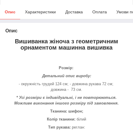
Опис
Характеристики
Доставка
Оплата
Умови п
Опис
Вишиванка жіноча з геометричним
орнаментом машинна вишивка
Розмір:
Детальний опис виробу:
- окружність грудей 124 см; - довжина рукава 72 см;
довжина - 73 см.
* Усі розміри є індивідуальні, і не повторюються.
Можливе виконання іншого розміру під замовлення.
Тканина: шифон;
Колір тканини:
білий
Тип рукава:
реглан: