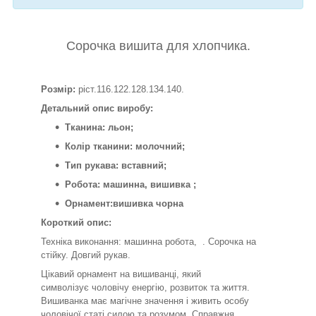
Сорочка вишита для хлопчика.
Розмір:
ріст.116.122.128.134.140.
Детальний опис виробу:
Тканина: льон;
Колір тканини: молочний;
Тип рукава: вставний;
Робота: машинна, вишивка ;
Орнамент:вишивка чорна
Короткий опис:
Техніка виконання: машинна робота, . Сорочка на
стійку. Довгий рукав.
Цікавий орнамент на вишиванці, який
символізує чоловічу енергію, розвиток та життя.
Вишиванка має магічне значення і живить особу
чоловічої статі силою та розумом. Справжня