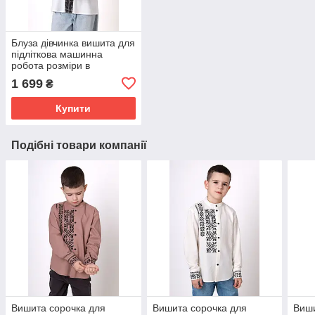
Блуза дівчинка вишита для
підліткова машинна
робота розміри в
наявності від 146 до 164
1 699
₴
Купити
Подібні товари компанії
Вишита сорочка для
Вишита сорочка для
Виши