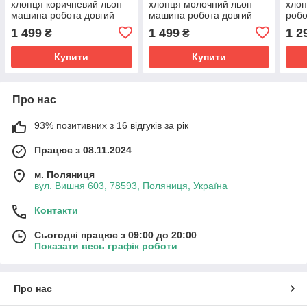
хлопця коричневий льон
хлопця молочний льон
хло
машина робота довгий
машина робота довгий
робо
рукав ріст від.116 до 164
рукав ріст від.116 до 164
1 499
1 499
1 2
₴
₴
Купити
Купити
Про нас
93% позитивних з 16 відгуків за рік
Працює з 08.11.2024
м. Поляниця
вул. Вишня 603, 78593, Поляниця, Україна
Контакти
Сьогодні працює з 09:00 до 20:00
Показати весь графік роботи
Про нас