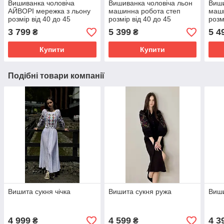
Вишиванка чоловіча
Вишиванка чоловіча льон
Виши
АЙВОРІ мережка з льону
машинна робота степ
маши
розмір від 40 до 45
розмір від 40 до 45
розм
3 799
5 399
5 4
₴
₴
Купити
Купити
Подібні товари компанії
Вишита сукня чічка
Вишита сукня ружа
Виши
4 999
4 599
4 3
₴
₴