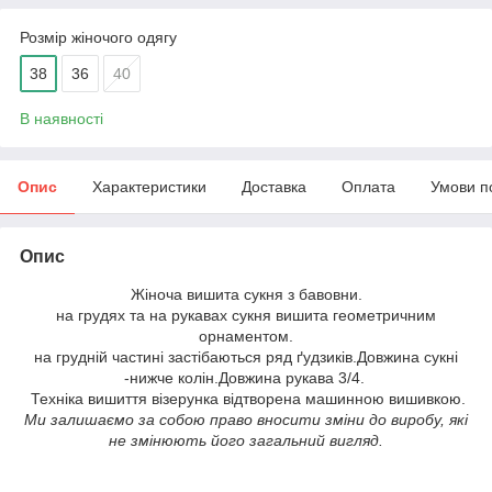
Розмір жіночого одягу
38
36
40
В наявності
Опис
Характеристики
Доставка
Оплата
Умови п
Опис
Жіноча вишита сукня з бавовни.
на грудях та на рукавах сукня вишита геометричним
орнаментом.
на грудній частині застібаються ряд ґудзиків.Довжина сукні
-нижче колін.Довжина рукава 3/4.
Техніка вишиття візерунка відтворена машинною вишивкою.
Ми залишаємо за собою право вносити зміни до виробу, які
не змінюють його загальний вигляд.