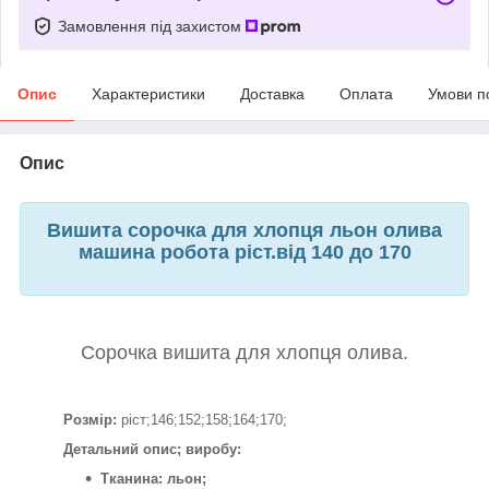
Замовлення під захистом
Опис
Характеристики
Доставка
Оплата
Умови п
Опис
Вишита сорочка для хлопця льон олива
машина робота ріст.від 140 до 170
Сорочка вишита для хлопця олива.
Розмір:
ріст;146;152;158;164;170;
Детальний опис; виробу:
Тканина: льон;