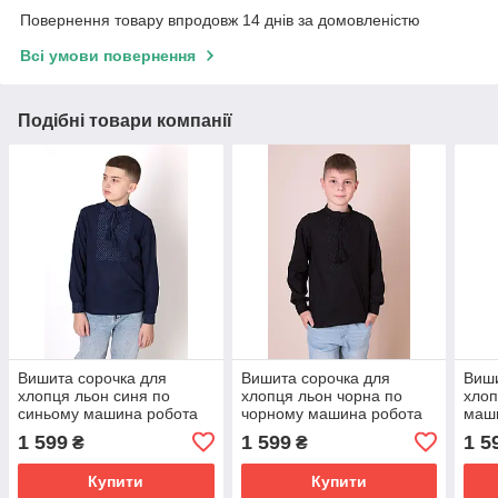
Повернення товару впродовж 14 днів за домовленістю
Всі умови повернення
Подібні товари компанії
Вишита сорочка для
Вишита сорочка для
Виши
хлопця льон синя по
хлопця льон чорна по
хлоп
синьому машина робота
чорному машина робота
маши
ріст.від 140 до 170
ріст.від 140 до 170
140 
1 599
1 599
1 5
₴
₴
Купити
Купити