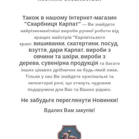
Також в нашому Інтернет-магазин
"Скарбниця Карпат"
― Ви знайдете
найрізноманітніші вироби ручної роботи від
кращих майстрів "Карпатського
вишиванки
скатертини
посуд
краю:
,
,
,
взуття
дари Карпат
вироби з
,
,
овчини та шкіри
вироби з
,
дерева
сувенірна продукція
,
та багато
інших цікавих дрібничок на будь-який смак.
Тільки у нас Ви знайдете оригінальні та
неповторні речі, що стануть чудовим
подарунком для Вас та Ваших рідних.
Не забудьте переглянути
Новинки
!
Вдалих Вам закупів!