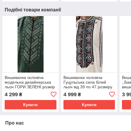
Подібні товари компанії
Вишиванка чоловіча
Вишиванка чоловіча
Виши
модельна дизайнерська
Гуцульська сила білий
,,Ба
льон ГОРИ ЗЕЛЕНІ розмір
льон від 39 по 47 розміру
виши
міжнародний від M до 2xl
кори
4 299
4 999
3 9
₴
₴
розм
Купити
Купити
Про нас