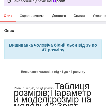
Замовлення під захистом
Опис
Характеристики
Доставка
Оплата
Умови п
Опис
Вишиванка чоловіча білий льон від 39 по
47 розміру
Вишиванка чоловіча від 41 до 44 розміру
Таблиця
Розмір:
від 41 по 44 розмір
розмірів:Параметр
и моделі:розмір на
моделі 42:Зріст