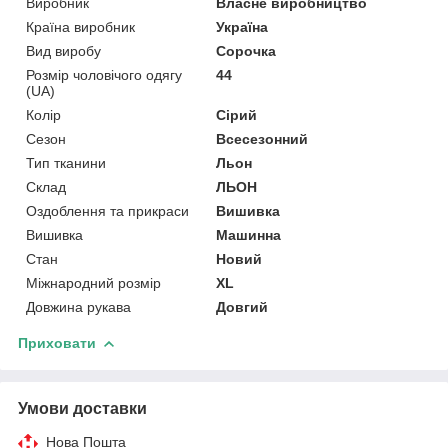
Виробник
Власне виробництво
Країна виробник
Україна
Вид виробу
Сорочка
Розмір чоловічого одягу
44
(UA)
Колір
Сірий
Сезон
Всесезонний
Тип тканини
Льон
Склад
ЛЬОН
Оздоблення та прикраси
Вишивка
Вишивка
Машинна
Стан
Новий
Міжнародний розмір
XL
Довжина рукава
Довгий
Приховати
Умови доставки
Нова Пошта