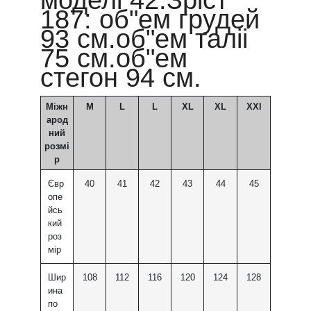
187: об"ем грудей
93 см.об"ем таліі
75 см.об"ем
стегон 94 см.
Міжн
M
L
L
XL
XL
XXl
арод
ний
розмі
р
Євр
40
41
42
43
44
45
опе
йсь
кий
роз
мір
Шир
108
112
116
120
124
128
ина
по