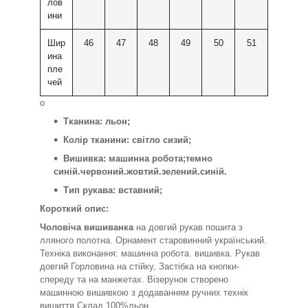
лов
ини
Шир
46
47
48
49
50
51
ина
пле
чей
о
Тканина: льон;
Колір тканини: світло сизий;
Вишивка: машинна робота;темно
синій.червоний.жовтий.зелений.синій.
Тип рукава: вставний;
Короткий опис:
Чоловіча вишиванка
на довгий рукав пошита з
лляного полотна. Орнамент старовинний український.
Техніка виконання: машинна робота. вишивка. Рукав
довгий Горловина на стійку, Застібка на кнопки-
спереду та на манжетах. Візерунок створено
машинною вишивкою з додаванням ручних технік
вишиття.Склад 100%льон.