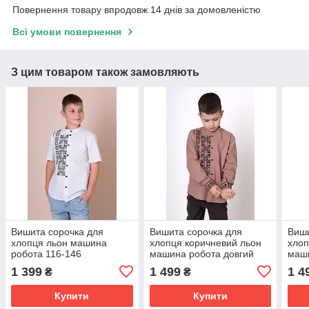
Повернення товару впродовж 14 днів за домовленістю
Всі умови повернення
З цим товаром також замовляють
Вишита сорочка для
Вишита сорочка для
Виши
хлопця льон машина
хлопця коричневий льон
хлоп
робота 116-146
машина робота довгий
маши
рукав ріст від.116 до 164
рука
1 399
1 499
1 4
₴
₴
Купити
Купити