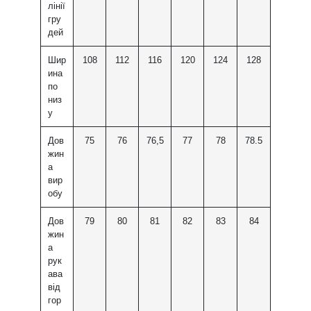
лінії
гру
дей
Шир
108
112
116
120
124
128
ина
по
низ
у
Дов
75
76
76,5
77
78
78.5
жин
а
вир
обу
Дов
79
80
81
82
83
84
жин
а
рук
ава
від
гор