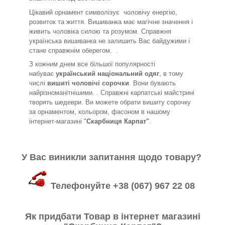
Цікавий орнамент символізує
чоловічу енергію,
розвиток та життя. Вишиванка має магічне значення і
живить чоловіка силою та розумом. Справжня
українська вишиванка не залишить Вас байдужими і
стане справжнім оберегом. .
З кожним днем все більшої популярності
набуває
український національний одяг
, в тому
числі
вишиті чоловічі сорочки
. Вони бувають
найрізноманітнішими. . Справжні карпатські майстрині
творять шедеври. Ви можете обрати вишиту сорочку
за орнаментом, кольором, фасоном в нашому
інтернет-магазині "
Скарбниця Карпат"
.
У Вас виникли запитання щодо товару?
Телефонуйте +38 (067) 967 22 08
Як придбати Товар в інтернет магазині