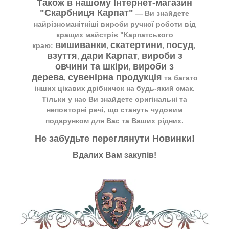
Також в нашому Інтернет-магазин
"Скарбниця Карпат"
― Ви знайдете
найрізноманітніші вироби ручної роботи від
кращих майстрів "Карпатського
вишиванки
скатертини
посуд
краю:
,
,
,
взуття
дари Карпат
вироби з
,
,
овчини та шкіри
вироби з
,
дерева
сувенірна продукція
,
та багато
інших цікавих дрібничок на будь-який смак.
Тільки у нас Ви знайдете оригінальні та
неповторні речі, що стануть чудовим
подарунком для Вас та Ваших рідних.
Не забудьте переглянути
Новинки
!
Вдалих Вам закупів!