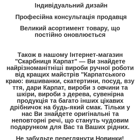
Індивідуальний дизайн
Професійна консультація продавця
Великий асортимент товару, що
постійно оновлюється
Також в нашому Інтернет-магазин
"Скарбниця Карпат"
― Ви знайдете
найрізноманітніші вироби ручної роботи
від кращих майстрів "Карпатського
краю:
вишиванки
,
скатертини
,
посуд
,
взу
ття
,
дари Карпат
,
вироби з овчини та
шкіри
,
вироби з дерева
,
сувенірна
продукція
та багато інших цікавих
дрібничок на будь-який смак. Тільки у
нас Ви знайдете оригінальні та
неповторні речі, що стануть чудовим
подарунком для Вас та Ваших рідних.
Не забудьте переглянути
Новинки
!