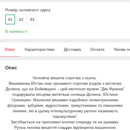
Розмір чоловічого одягу
41
42
44
В наявності
Опис
Характеристики
Доставка
Оплата
Умови п
Опис
Чоловіча вишита сорочка з льону.
Вишиванка Юстин має орнамент сорочки родом з містечка
Долина, що на Бойківщині – цей експонат музею “Дім Франка”
подарувала місцева жителька селища Долина, Юстина
Гринишин. Малюнки вишивки оздоблені геометричними
фігурами, зубцями, відростками, трикутниками та ламаними
лініями, які в цьому етнокультурному регіоні називають
“каракулями”.
Застібається на приховані кнопки спереду та на рукавах.
Ручна техніка вишиття гладдю відтворена машинною