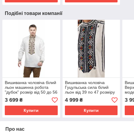
Подібні товари компанії
Вишиванка чоловіча білий
Вишиванка чоловіча
Виши
льон машинна робота
Гуцульська сила білий
Верх
"дубок" розмір від 50 до 56
льон від 39 по 47 розміру
моде
евро
3 699
4 999
3 9
₴
₴
Купити
Купити
Про нас