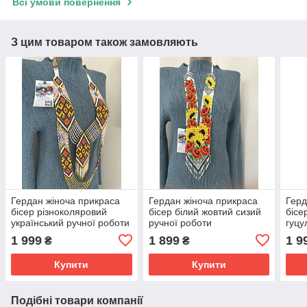
Всі умови повернення
З цим товаром також замовляють
Гердан жіноча прикраса
Гердан жіноча прикраса
Герд
бісер різноколяровий
бісер білий жовтий сизий
бісе
український ручної роботи
ручної роботи
гуцу
ручн
1 999
1 899
1 9
₴
₴
Купити
Купити
Подібні товари компанії