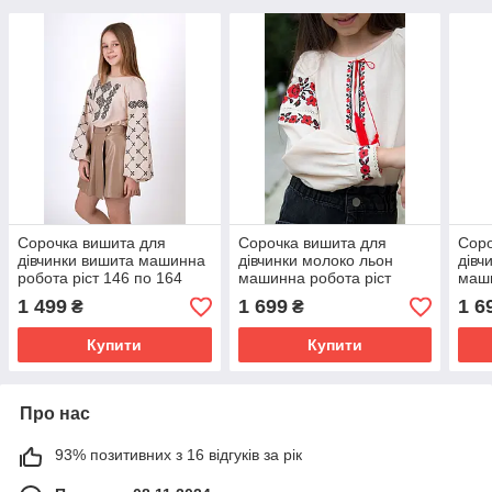
Сорочка вишита для
Сорочка вишита для
Соро
дівчинки вишита машинна
дівчинки молоко льон
дівч
робота ріст 146 по 164
машинна робота ріст
маши
від122 до 158
від1
1 499
1 699
1 6
₴
₴
Купити
Купити
Про нас
93% позитивних з 16 відгуків за рік