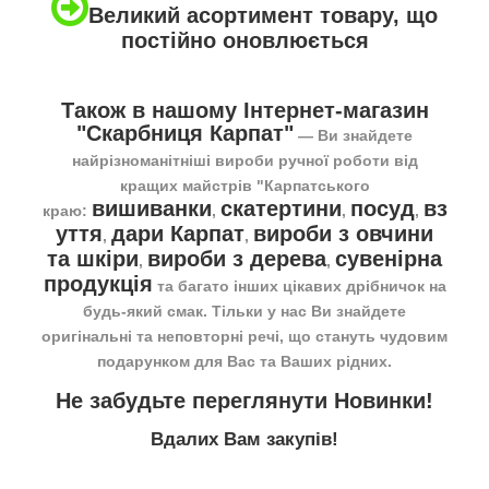
Великий асортимент товару, що
постійно оновлюється
Також в нашому Інтернет-магазин
"Скарбниця Карпат"
― Ви знайдете
найрізноманітніші вироби ручної роботи від
кращих майстрів "Карпатського
вишиванки
скатертини
посуд
вз
краю:
,
,
,
уття
дари Карпат
вироби з овчини
,
,
та шкіри
вироби з дерева
сувенірна
,
,
продукція
та багато інших цікавих дрібничок на
будь-який смак. Тільки у нас Ви знайдете
оригінальні та неповторні речі, що стануть чудовим
подарунком для Вас та Ваших рідних.
Не забудьте переглянути
Новинки
!
Вдалих Вам закупів!