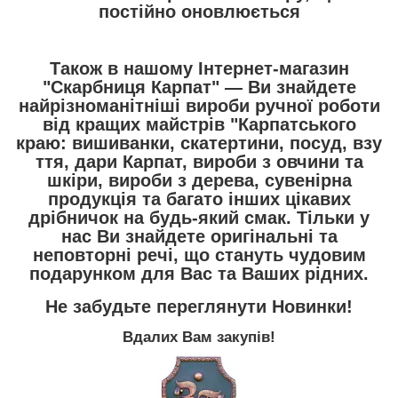
постійно оновлюється
Також в нашому Інтернет-магазин
"Скарбниця Карпат"
― Ви знайдете
найрізноманітніші вироби ручної роботи
від кращих майстрів "Карпатського
краю:
вишиванки
,
скатертини
,
посуд
,
взу
ття
,
дари Карпат
,
вироби з овчини та
шкіри
,
вироби з дерева
,
сувенірна
продукція
та багато інших цікавих
дрібничок на будь-який смак. Тільки у
нас Ви знайдете оригінальні та
неповторні речі, що стануть чудовим
подарунком для Вас та Ваших рідних.
Не забудьте переглянути
Новинки
!
Вдалих Вам закупів!