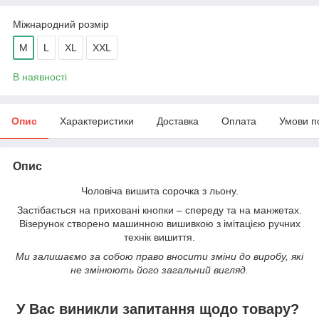
Міжнародний розмір
M
L
XL
XXL
В наявності
Опис
Характеристики
Доставка
Оплата
Умови п
Опис
Чоловіча вишита сорочка з льону.
Застібається на приховані кнопки – спереду та на манжетах.
Візерунок створено машинною вишивкою з імітацією ручних
технік вишиття.
Ми залишаємо за собою право вносити зміни до виробу, які
не змінюють його загальний вигляд.
У Вас виникли запитання щодо товару?