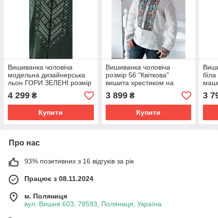
Вишиванка чоловіча
Вишиванка чоловіча
Виши
модельна дизайнерська
розмір 56 "Квіткова"
біла
льон ГОРИ ЗЕЛЕНІ розмір
вишита хрестиком на
маши
міжнародний від M до 2xl
білому льоні довгий рукав
4 299
3 899
3 7
₴
₴
машинна робота
Купити
Купити
Про нас
93% позитивних з 16 відгуків за рік
Працює з 08.11.2024
м. Поляниця
вул. Вишня 603, 78593, Поляниця, Україна