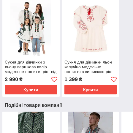
Сукня для дівчинки з
Сукня для дівчинки льон
льону вершкова колір
капучіно модельне
модельне пошиття ріст від
пошиття з вишивкою ріст
110-158
від 122 до 158
2 990
1 399
₴
₴
Купити
Купити
Подібні товари компанії