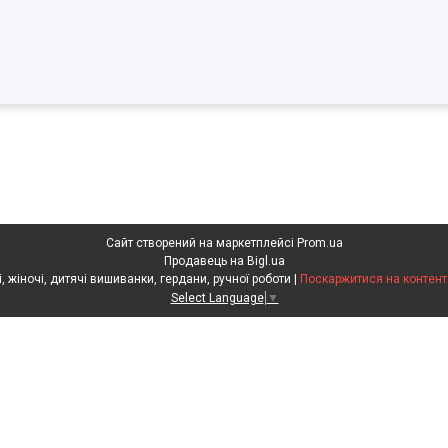
Сайт створений на маркетплейсі
Prom.ua
Продавець на Bigl.ua
Скарбниця Карпат - чоловічі, жіночі, дитячі вишиванки, гердани, ручної роботи |
Поскаржитися на контент
Select Language
▼