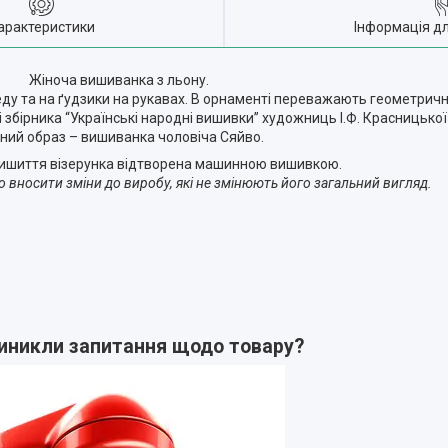
арактеристики
Інформація д
Жіноча вишиванка з льону.
еду та на ґудзики на рукавах. В орнаменті переважають геометрич
зі збірника “Українські народні вишивки” художниць І.Ф. Красницької
ний образ –
вишиванка чоловіча Сяйво.
вишиття візерунка відтворена машинною вишивкою.
вносити зміни до виробу, які не змінюють його загальний вигляд.
виникли запитання щодо товару?