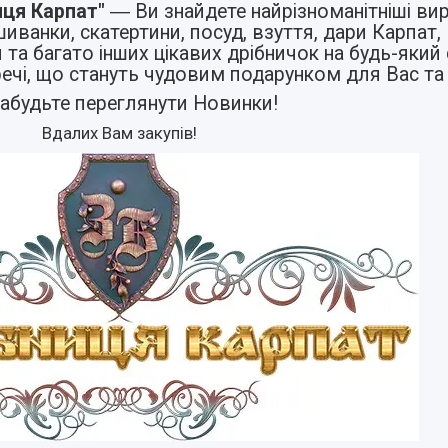
иця Карпат"
― Ви знайдете найрізноманітніші вир
шиванки
,
скатертини
,
посуд
,
взуття
,
дари Карпат
,
я
та багато інших цікавих дрібничок на будь-який 
речі, що стануть чудовим подарунком для Вас та
забудьте переглянути
Новинки
!
Вдалих Вам закупів!