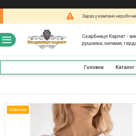
Зараз у компанії неробочи
Скарбниця Карпат - в
рушники, килими, герд
скатертини, косметика
Головна
Каталог
Новинка