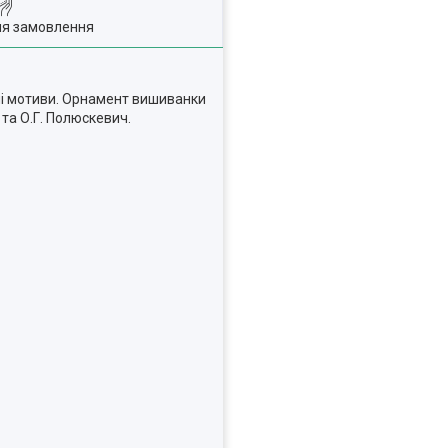
ля замовлення
ні мотиви. Орнамент вишиванки
 та О.Г. Полюскевич.