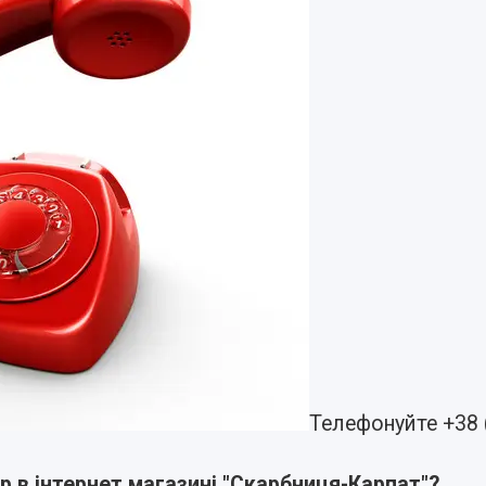
Телефонуйте +38 
р в інтернет магазині "Скарбниця-Карпат"?