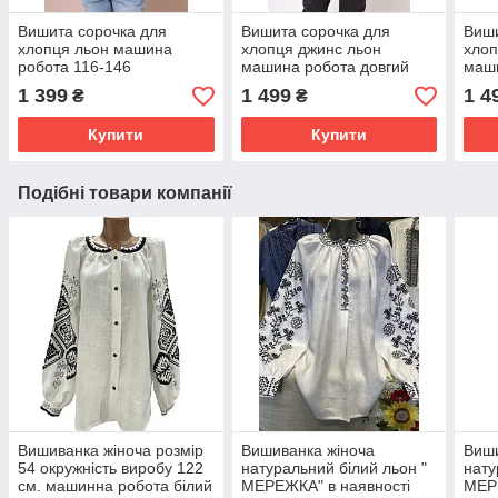
Вишита сорочка для
Вишита сорочка для
Виши
хлопця льон машина
хлопця джинс льон
хлоп
робота 116-146
машина робота довгий
маши
рукав ріст від.116 до 164
рука
1 399
1 499
1 4
₴
₴
Купити
Купити
Подібні товари компанії
Вишиванка жіноча розмір
Вишиванка жіноча
Виши
54 окружність виробу 122
натуральний білий льон "
нату
см. машинна робота білий
МЕРЕЖКА" в наявності
МЕРЕ