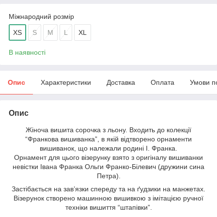
Міжнародний розмір
XS
S
M
L
XL
В наявності
Опис
Характеристики
Доставка
Оплата
Умови п
Опис
Жіноча вишита сорочка з льону. Входить до
колекції
“Франкова вишиванка”
, в якій відтворено орнаменти
вишиванок, що належали родині І. Франка.
Орнамент для цього візерунку взято з оригіналу вишиванки
невістки Івана Франка Ольги Франко-Білевич (дружини сина
Петра).
Застібається на зав’язки спереду та на ґудзики на манжетах.
Візерунок створено машинною вишивкою з імітацією ручної
техніки вишиття “штапівки”.