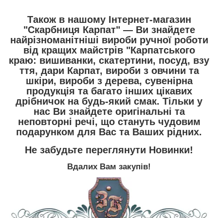
Також в нашому Інтернет-магазин
"Скарбниця Карпат"
― Ви знайдете
найрізноманітніші вироби ручної роботи
від кращих майстрів "Карпатського
краю:
вишиванки
,
скатертини
,
посуд
,
взу
ття
,
дари Карпат
,
вироби з овчини та
шкіри
,
вироби з дерева
,
сувенірна
продукція
та багато інших цікавих
дрібничок на будь-який смак. Тільки у
нас Ви знайдете оригінальні та
неповторні речі, що стануть чудовим
подарунком для Вас та Ваших рідних.
Не забудьте переглянути
Новинки
!
Вдалих Вам закупів!