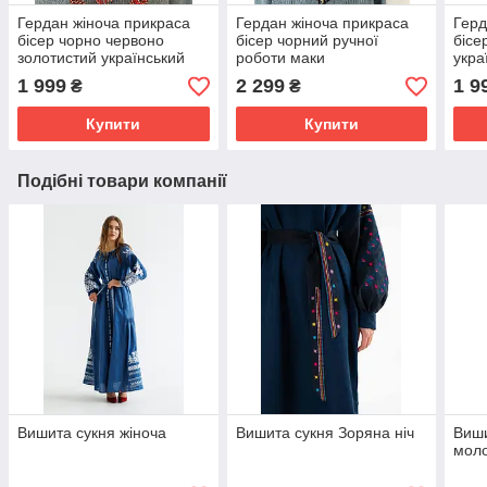
Гердан жіноча прикраса
Гердан жіноча прикраса
Герд
бісер чорно червоно
бісер чорний ручної
бісе
золотистий український
роботи маки
укра
ручної роботи
1 999
2 299
1 9
₴
₴
Купити
Купити
Подібні товари компанії
Вишита сукня жіноча
Вишита сукня Зоряна ніч
Виши
мол