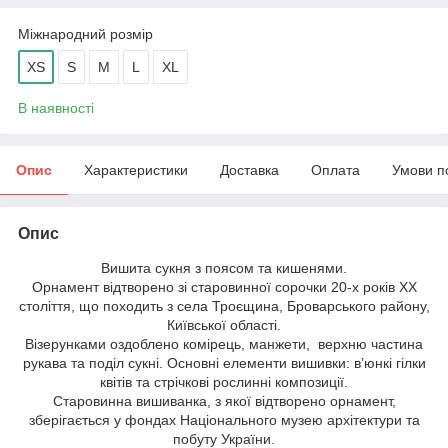
Міжнародний розмір
XS
S
M
L
XL
В наявності
Опис
Характеристики
Доставка
Оплата
Умови п
Опис
Вишита сукня з поясом та кишенями.
Орнамент відтворено зі старовинної сорочки 20-х років XX
століття, що походить з села Троєщина, Броварського району,
Київської області.
Візерунками оздоблено комірець, манжети, верхню частина
рукава та поділ сукні. Основні елементи вишивки: в’юнкі гілки
квітів та стрічкові рослинні композиції.
Старовинна вишиванка, з якої відтворено орнамент,
зберігається у фондах Національного музею архітектури та
побуту України.