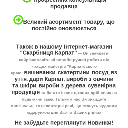
продавця
Великий асортимент товару, що
постійно оновлюється
Також в нашому Інтернет-магазин
"Скарбниця Карпат"
― Ви знайдете
найрізноманітніші вироби ручної роботи від
кращих майстрів "Карпатського
вишиванки
скатертини
посуд
вз
краю:
,
,
,
уття
дари Карпат
вироби з овчини
,
,
та шкіри
вироби з дерева
сувенірна
,
,
продукція
та багато інших цікавих дрібничок на
будь-який смак. Тільки у нас Ви знайдете
оригінальні та неповторні речі, що стануть чудовим
подарунком для Вас та Ваших рідних.
Не забудьте переглянути
Новинки
!