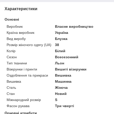
Характеристики
Основні
Виробник
Власне виробництво
Країна виробник
Україна
Вид виробу
Блузка
Розмір жіночого одягу (UA)
38
Колір
Білий
Сезон
Всесезонний
Тип тканини
Льон
Візерунки і принти
Вишиті візерунки
Оздоблення та прикраси
Вишивка
Вишивка
Машинна
Стать
Жіноча
Стан
Новий
Міжнародний розмір
S
Фасон рукава
Три чверті
Основні атрибути