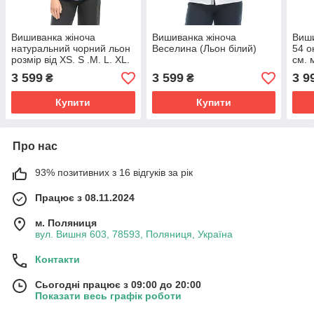
Вишиванка жіноча
Вишиванка жіноча
Виши
натуральний чорний льон
Веселина (Льон білий)
54 о
розмір від XS. S .M. L. XL.
см. 
льо
3 599
3 599
3 9
₴
₴
Купити
Купити
Про нас
93% позитивних з 16 відгуків за рік
Працює з 08.11.2024
м. Поляниця
вул. Вишня 603, 78593, Поляниця, Україна
Контакти
Сьогодні працює з 09:00 до 20:00
Показати весь графік роботи