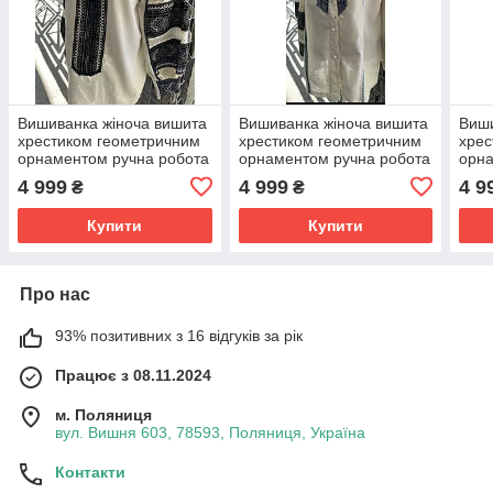
Вишиванка жіноча вишита
Вишиванка жіноча вишита
Виши
хрестиком геометричним
хрестиком геометричним
хрес
орнаментом ручна робота
орнаментом ручна робота
орна
розмір 48
розмір 48
розм
4 999
4 999
4 9
₴
₴
Купити
Купити
Про нас
93% позитивних з 16 відгуків за рік
Працює з 08.11.2024
м. Поляниця
вул. Вишня 603, 78593, Поляниця, Україна
Контакти