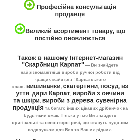
Професійна консультація
продавця
Великий асортимент товару, що
постійно оновлюється
Також в нашому Інтернет-магазин
"Скарбниця Карпат"
― Ви знайдете
найрізноманітніші вироби ручної роботи від
кращих майстрів "Карпатського
вишиванки
скатертини
посуд
вз
краю:
,
,
,
уття
дари Карпат
вироби з овчини
,
,
та шкіри
вироби з дерева
сувенірна
,
,
продукція
та багато інших цікавих дрібничок на
будь-який смак. Тільки у нас Ви знайдете
оригінальні та неповторні речі, що стануть чудовим
подарунком для Вас та Ваших рідних.