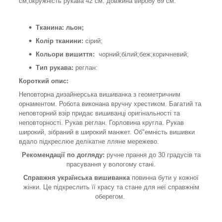
см;окружність рукава 42 см. довжина виробу 69 см.
Тканина: льон;
Колір тканини:
сірий;
Кольори вишиття:
чорний;білий;беж;коричневий;
Тип рукава:
реглан:
Короткий опис:
Неповторна дизайнерська вишиванка з геометричним
орнаментом. Робота виконана вручну хрестиком. Багатий та
неповторний взір придає вишиванці оригінальності та
неповторності. Рукав реглан. Горловина кругла. Рукав
широкий, зібраний в широкий манжет. Об"емність вишивки
вдало підкреслюе делікатне лляне мережево.
Рекомендації по догляду:
ручне прання до 30 градусів та
прасування у вологому стані.
Справжня українська вишиванка
повинна бути у кожної
жінки. Це підкреслить її красу та стане для неї справжнім
оберегом.