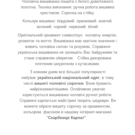
Чоловіча вишиванка пошита з білого домотканого
полотна. Техніка виконання: ручна робота вишивка
хрестиком. Сорочка на стійку.
Кольори вишивки: бордовий. оранжевий. жовтий.
зелений. чорний. червоний. білий.
Оригінальний орнамент символізує
чоловічу енергію,
розвиток та життя. Вишиванка має магічне значення і
живить чоловіка силою та розумом. Справжня
українська вишиванка не залишить Вас байдужими та
стане справжнім оберегом. Стійка декорована
плетеним шнурочком з кутасиками.
З кожним днем все більшої популярності
набуває
український національний одяг
, в тому
числі
вишиті чоловічі сорочки
. Вони бувають
найрізноманітнішими. Особливою увагою
користуються вишиванки чоловічі ручної роботи.
Справжні карпатські майстрині творять шедеври. Ви
можете обрати вишиту сорочку за орнаментом,
кольором, фасоном в нашому інтернет-магазині
"
Скарбниця Карпат"
.