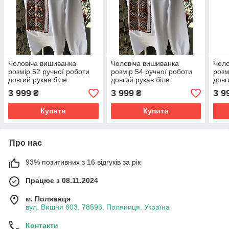
Чоловіча вишиванка
Чоловіча вишиванка
Чоло
розмір 52 ручної роботи
розмір 54 ручної роботи
розм
довгий рукав біле
довгий рукав біле
довг
домоткане полотно
домоткане полотно
домо
3 999
3 999
3 9
₴
₴
гуцульська вишивка
гуцульська вишивка
гуцу
Купити
Купити
Про нас
93% позитивних з 16 відгуків за рік
Працює з 08.11.2024
м. Поляниця
вул. Вишня 603, 78593, Поляниця, Україна
Контакти