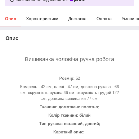
Опис
Характеристики
Доставка
Оплата
Умови п
Опис
Вишиванка чоловіча ручна робота
Розмір:
52
Комірець - 42 см; плечі - 47 см; довжина рукава - 66
см. окружність рукава 46 см. окружність грудей 122
см. довжина вишиванки 77 см.
Тканина: домоткане полотно;
Колір тканини: білий
Тип рукава: вставний, довгий;
Короткий опис: