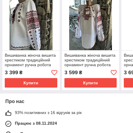
Вишиванка жіноча вишита
Вишиванка жіноча вишита
Виши
хрестиком традиційний
хрестиком традиційний
хрес
орнамент ручна робота
орнамент ручна робота
орна
розмір 52
розмір 48
розм
3 399
3 599
3 6
₴
₴
Купити
Купити
Про нас
93% позитивних з 16 відгуків за рік
Працює з 08.11.2024