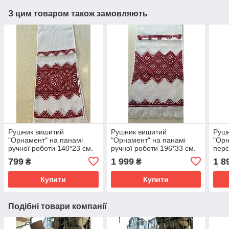
З цим товаром також замовляють
Рушник вишитий
Рушник вишитий
Руш
"Орнамент" на панамі
"Орнамент" на панамі
"Орн
ручної роботи 140*23 см.
ручної роботи 196*33 см.
перс
ручн
799
1 999
1 8
₴
₴
Купити
Купити
Подібні товари компанії