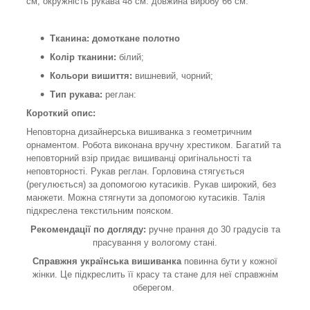
см; окружність рукава 48 см. довжина виробу 66 см.
Тканина: домоткане полотно
Колір тканини:
білий;
Кольори вишиття:
вишневий, чорний;
Тип рукава:
реглан:
Короткий опис:
Неповторна дизайнерська вишиванка з геометричним
орнаментом. Робота виконана вручну хрестиком. Багатий та
неповторний взір придає вишиванці оригінальності та
неповторності. Рукав реглан. Горловина стягується
(регулюється) за допомогою кутасиків. Рукав широкий, без
манжети. Можна стягнути за допомогою кутасиків. Талія
підкреслена текстильним пояском.
Рекомендації по догляду:
ручне прання до 30 градусів та
прасування у вологому стані.
Справжня українська вишиванка
повинна бути у кожної
жінки. Це підкреслить її красу та стане для неї справжнім
оберегом.