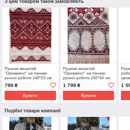
З цим товаром також замовляють
Рушник вишитий
Рушник вишитий
Рушн
"Орнамент" на панамі
"Орнамент" на панамі
робо
ручної роботи 140*23 см.
ручної роботи 200*34 см.
орна
799
1 799
1 5
₴
₴
Купити
Купити
Подібні товари компанії