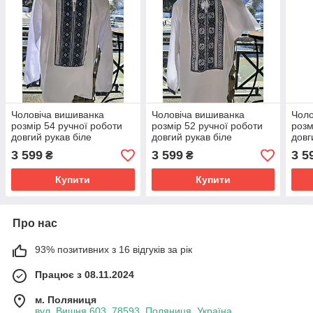
Чоловіча вишиванка
Чоловіча вишиванка
Чоло
розмір 54 ручної роботи
розмір 52 ручної роботи
розм
довгий рукав біле
довгий рукав біле
довг
домоткане полотно
домоткане полотно
домо
3 599
3 599
3 5
₴
₴
Купити
Купити
Про нас
93% позитивних з 16 відгуків за рік
Працює з 08.11.2024
м. Поляниця
вул. Вишня 603, 78593, Поляниця, Україна