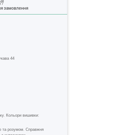
ля замовлення
укава 44
йку. Кольори вишивки:
ою та розумом. Справжня