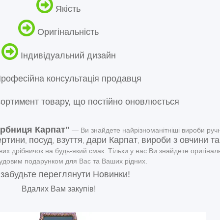
Якість
Оригінальність
Індивідуальний дизайн
рофесійна консультація продавця
ортимент товару, що постійно оновлюється
арбниця Карпат"
― Ви знайдете найрізноманітніші вироби ручн
ертини
посуд
взуття
дари Карпат
вироби з овчини та
,
,
,
,
вих дрібничок на будь-який смак. Тільки у нас Ви знайдете оригіналь
чудовим подарунком для Вас та Ваших рідних.
 забудьте переглянути
Новинки
!
Вдалих Вам закупів!