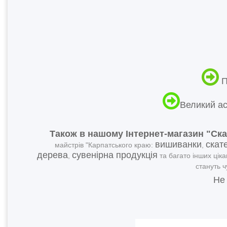
П
Великий ас
Також в нашому Інтернет-магазин "Ск
вишиванки
скат
майстрів "Карпатського краю:
,
дерева
сувенірна продукція
,
та багато інших ціка
стануть 
Не