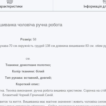
арактеристики
Інформація д
шиванка чоловіча ручна робота
Розмір:
58
 рукава-70 см.окружність грудей 138 см.довжина вишиванки 83 см. обем р
см.
Тканина: домоткане полотно;
Колір тканини: білий
Тип рукава: вставний, довгий;
Короткий опис:
на. Техніка виконання: ручна робота вишивка хрестиком. Сорочка на сті
Блакитний.Чорний.Гірчичний.Синій.
звиток та життя. Вишиванка має магічне значення і живить чоловіка сил