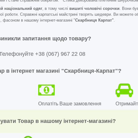
ми і стане справжнім оберегом. Стійка декорована плетеним шнурочком
ий національний одяг
, в тому числі
вишиті чоловічі сорочки
. Вони бу
ї роботи. Справжні карпатські майстрині творять шедеври. Ви можете о
 фасоном в нашому інтернет-магазині "
Скарбниця Карпат"
.
виникли запитання щодо товару?
Телефонуйте +38 (067) 967 22 08
р в інтернет магазині "Скарбниця-Карпат"?
Оплатіть Ваше замовлення
Отримайт
увати Товар в нашому інтернет-магазині?