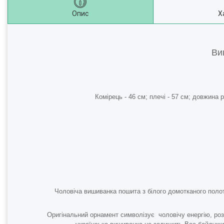
Опис
Х
Ви
Комірець - 46 см; плечі - 57 см; довжина
Чоловіча вишиванка пошита з білого домотканого полот
Оригінальний орнамент символізує
чоловічу енергію, ро