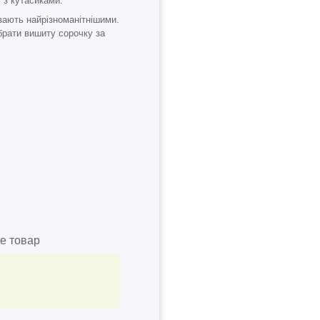
 з кутасиками.
вають найрізноманітнішими.
брати вишиту сорочку за
е товар