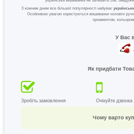
українська вишиванка не залишить Вас байдужи
З кожним днем все більшої популярності набуває
українськ
Особливою увагою користуються вишиванки чоловічі ручно
орнаментом, кольором,
У Вас 
Як придбати Това
Зробіть замовлення
Очікуйте дзвінка
Чому варто куп