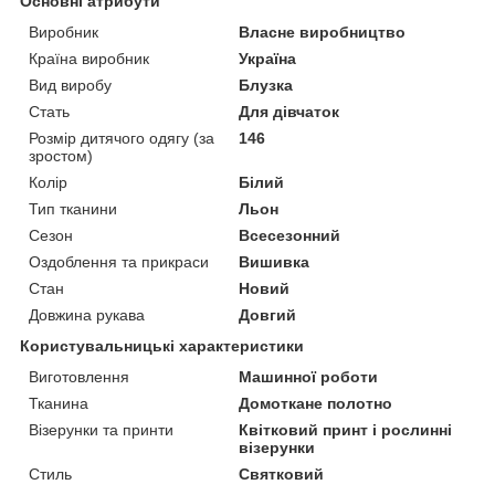
Основні атрибути
Виробник
Власне виробництво
Країна виробник
Україна
Вид виробу
Блузка
Стать
Для дівчаток
Розмір дитячого одягу (за
146
зростом)
Колір
Білий
Тип тканини
Льон
Сезон
Всесезонний
Оздоблення та прикраси
Вишивка
Стан
Новий
Довжина рукава
Довгий
Користувальницькі характеристики
Виготовлення
Машинної роботи
Тканина
Домоткане полотно
Візерунки та принти
Квітковий принт і рослинні
візерунки
Стиль
Святковий