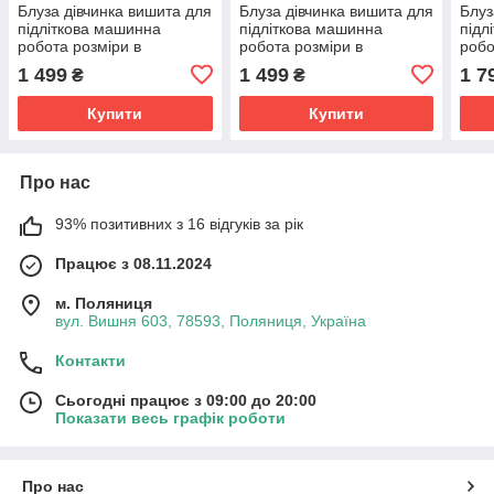
Блуза дівчинка вишита для
Блуза дівчинка вишита для
Блуз
підліткова машинна
підліткова машинна
підл
робота розміри в
робота розміри в
робо
наявності від 146 до 164
наявності від 146 до 164
наяв
1 499
1 499
1 7
₴
₴
Купити
Купити
Про нас
93% позитивних з 16 відгуків за рік
Працює з 08.11.2024
м. Поляниця
вул. Вишня 603, 78593, Поляниця, Україна
Контакти
Сьогодні працює з 09:00 до 20:00
Показати весь графік роботи
Про нас