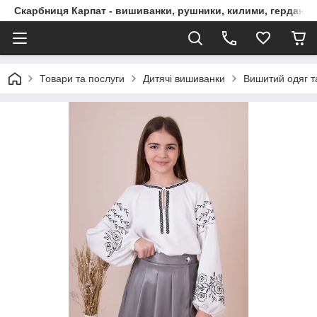
Скарбниця Карпат - вишиванки, рушники, килими, гердани, 
Товари та послуги
Дитячі вишиванки
Вишитий одяг т