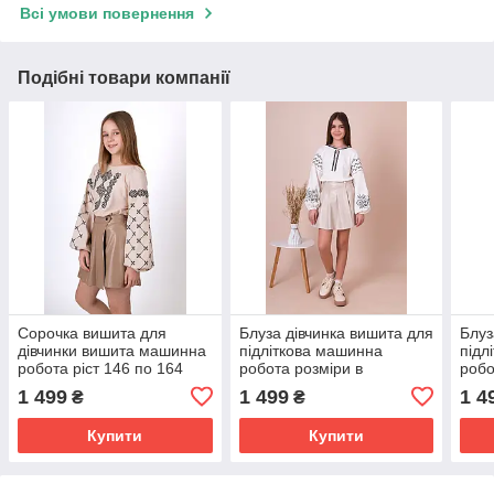
Всі умови повернення
Подібні товари компанії
Сорочка вишита для
Блуза дівчинка вишита для
Блуз
дівчинки вишита машинна
підліткова машинна
підл
робота ріст 146 по 164
робота розміри в
робо
наявності від 146 до 164
наяв
1 499
1 499
1 4
₴
₴
Купити
Купити