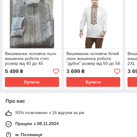
Вишиванка чоловіча льон
Вишиванка чоловіча білий
Виши
машинна робота степ
льон машинна робота
маши
розмір від 40 до 45
"дубок" розмір від 50 до 56
2XL
5 499
3 699
3 6
₴
₴
Купити
Купити
Про нас
93% позитивних з 16 відгуків за рік
Працює з 08.11.2024
м. Поляниця