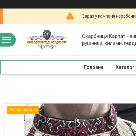
Зараз у компанії неробочи
Скарбниця Карпат - в
рушники, килими, герд
скатертини, косметика
Головна
Каталог
Ручна робота