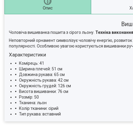
Опис
Х
Виш
Чоловіча вишиванка пошита з сірого льону.
Техніка виконання
Неповторний орнамент символізує чоловічу енергію, розвиток т
популярності. Особливою увагою користуються вишиванки руч
Характеристики
Комірець: 41
Ширина плечей: 51 см
Довжина рукава: 65 см
Окружність рукава: 42 см
Окружність грудей: 126 см
Висота вишиванки: 76 см
Розмір: 50
Тканина: льон
Колір тканини: сірий
Тип рукава: вставний