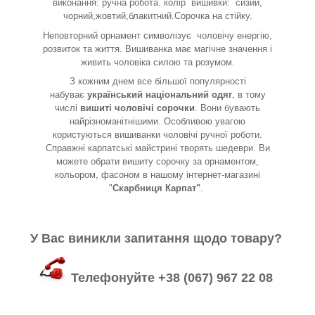
виконання: ручна робота. колір вишивки: сизий,
чорний,жовтий,блакитний.Сорочка на стійку.
Неповторний орнамент символізує
чоловічу енергію,
розвиток та життя. Вишиванка має магічне значення і
живить чоловіка силою та розумом.
З кожним днем все більшої популярності
набуває
український національний одяг
, в тому
числі
вишиті чоловічі сорочки
. Вони бувають
найрізноманітнішими. Особливою увагою
користуються вишиванки чоловічі ручної роботи.
Справжні карпатські майстрині творять шедеври. Ви
можете обрати вишиту сорочку за орнаментом,
кольором, фасоном в нашому інтернет-магазині
"
Скарбниця Карпат"
.
У Вас виникли запитання щодо товару?
Телефонуйте +38 (067) 967 22 08