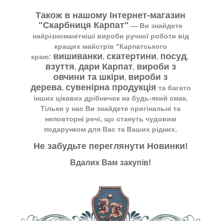
Також в нашому Інтернет-магазин
"Скарбниця Карпат"
― Ви знайдете
найрізноманітніші вироби ручної роботи від
кращих майстрів "Карпатського
вишиванки
скатертини
посуд
краю:
,
,
,
взуття
дари Карпат
вироби з
,
,
овчини та шкіри
вироби з
,
дерева
сувенірна продукція
,
та багато
інших цікавих дрібничок на будь-який смак.
Тільки у нас Ви знайдете оригінальні та
неповторні речі, що стануть чудовим
подарунком для Вас та Ваших рідних.
Не забудьте переглянути
Новинки
!
Вдалих Вам закупів!