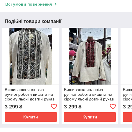
Всі умови повернення
Подібні товари компанії
Вишиванка чоловіча
Вишиванка чоловіча
Виши
ручної роботи вишита на
ручної роботи вишита на
ручн
сірому льоні довгий рукав
сірому льоні довгий рукав
сіро
розмір 50
розмір 52
розм
3 299
3 299
3 2
₴
₴
Купити
Купити