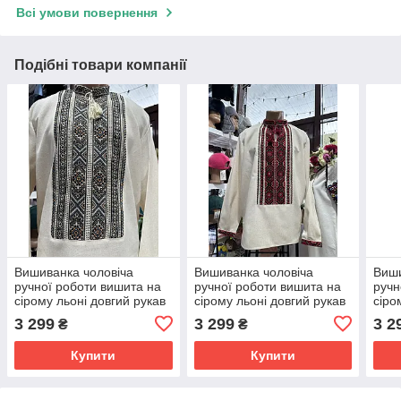
Всі умови повернення
Подібні товари компанії
Вишиванка чоловіча
Вишиванка чоловіча
Виши
ручної роботи вишита на
ручної роботи вишита на
ручн
сірому льоні довгий рукав
сірому льоні довгий рукав
сіро
розмір 50
розмір 52
розм
3 299
3 299
3 2
₴
₴
Купити
Купити