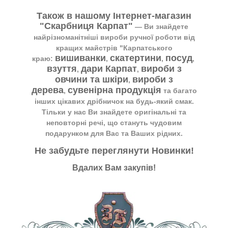
Також в нашому Інтернет-магазин
"Скарбниця Карпат"
― Ви знайдете
найрізноманітніші вироби ручної роботи від
кращих майстрів "Карпатського
вишиванки
скатертини
посуд
краю:
,
,
,
взуття
дари Карпат
вироби з
,
,
овчини та шкіри
вироби з
,
дерева
сувенірна продукція
,
та багато
інших цікавих дрібничок на будь-який смак.
Тільки у нас Ви знайдете оригінальні та
неповторні речі, що стануть чудовим
подарунком для Вас та Ваших рідних.
Не забудьте переглянути
Новинки
!
Вдалих Вам закупів!