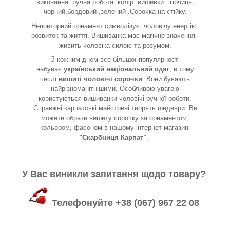
виконання: ручна робота. колір вишивки: гірчиця,
чорний,бордовий ,зелений .Сорочка на стійку.
Неповторний орнамент символізує
чоловічу енергію,
розвиток та життя. Вишиванка має магічне значення і
живить чоловіка силою та розумом.
З кожним днем все більшої популярності
набуває
український національний одяг
, в тому
числі
вишиті чоловічі сорочки
. Вони бувають
найрізноманітнішими. Особливою увагою
користуються вишиванки чоловічі ручної роботи.
Справжні карпатські майстрині творять шедеври. Ви
можете обрати вишиту сорочку за орнаментом,
кольором, фасоном в нашому інтернет-магазині
"
Скарбниця Карпат"
.
У Вас виникли запитання щодо товару?
Телефонуйте +38 (067) 967 22 08