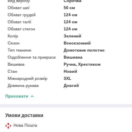
Вид виробу
Сорочка
Обхват шиї
50 см
Обхват грудей
124 см
Обхват талії
124 см
Обхват стегон
124 см
Колір
Зелений
Сезон
Всесезонний
Тип тканини
Домоткане полотно
Оздоблення та прикраси
Вишивка
Вишивка
Ручна, Хрестиком
Стан
Новий
Міжнародний розмір
3XL
Довжина рукава
Довгий
Приховати
Умови доставки
Нова Пошта