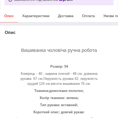
Опис
Характеристики
Доставка
Оплата
Умови п
Опис
Вишиванка чоловіча ручна робота
Розмір: 54
Комірець - 40 ; ширина плечей - 48 см; довжина
рукава :67 см.Окружність рукава 42; окружність
грудей 124 см.висота вишиванки 76 см.
Тканина:домоткане полотно;
Колір тканини: зелена;
Тип рукава: вставний;
Короткий опис: довгий рукав: