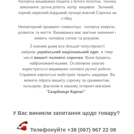
Чоловіча вишиванка пошита з білого полотна. Техніка
виконання: ручна робота. колір вишивки: Зелений,
чорний,червоний,бордовий,гірчиця,жовтий.Сорочка на
стійку.
Неповторний орнамент символізує
чоловічу енергію,
розвиток та життя. Вишиванка має магічне значення і
живить чоловіка силою та розумом.
З кожним днем все більшої популярності
набуває
український національний одяг
, в тому
числі
вишиті чоловічі сорочки
. Вони бувають
найрізноманітнішими. Особливою увагою
користуються вишиванки чоловічі ручної роботи.
Справжні карпатські майстрині творять шедеври. Ви
можете обрати вишиту сорочку за орнаментом,
кольором, фасоном в нашому інтернет-магазині
"
Скарбниця Карпат"
.
У Вас виникли запитання щодо товару?
Телефонуйте +38 (067) 967 22 08