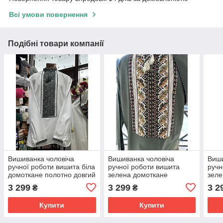
Всі умови повернення
Подібні товари компанії
Вишиванка чоловіча
Вишиванка чоловіча
Виши
ручної роботи вишита біла
ручної роботи вишита
ручн
домоткане полотно довгий
зелена домоткане
зеле
рукав розмір 54
полотно довгий рукав
поло
3 299
3 299
3 2
₴
₴
розмір 52
розм
Купити
Купити