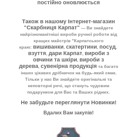
постійно оновлюється
Також в нашому Інтернет-магазин
"Скарбниця Карпат"
― Ви знайдете
найрізноманітніші вироби ручної роботи від
кращих майстрів "Карпатського
вишиванки
скатертини
посуд
краю:
,
,
,
взуття
дари Карпат
вироби з
,
,
овчини та шкіри
вироби з
,
дерева
сувенірна продукція
,
та багато
інших цікавих дрібничок на будь-який смак.
Тільки у нас Ви знайдете оригінальні та
неповторні речі, що стануть чудовим
подарунком для Вас та Ваших рідних.
Не забудьте переглянути
Новинки
!
Вдалих Вам закупів!