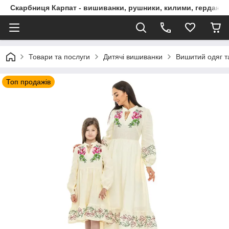
Скарбниця Карпат - вишиванки, рушники, килими, гердани, 
Товари та послуги
Дитячі вишиванки
Вишитий одяг т
Топ продажів