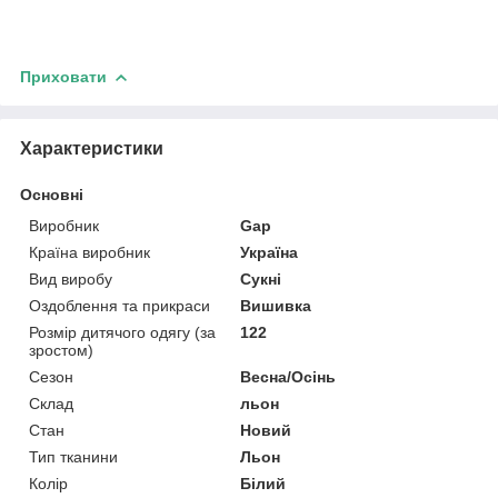
Приховати
Характеристики
Основні
Виробник
Gap
Країна виробник
Україна
Вид виробу
Сукні
Оздоблення та прикраси
Вишивка
Розмір дитячого одягу (за
122
зростом)
Сезон
Весна/Осінь
Склад
льон
Стан
Новий
Тип тканини
Льон
Колір
Білий