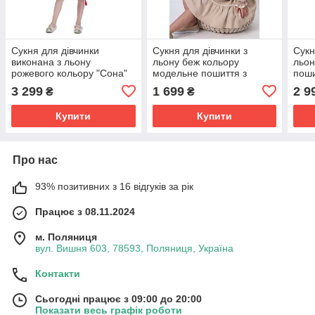
Сукня для дівчинки
Сукня для дівчинки з
Сукн
виконана з льону
льону беж кольору
льон
рожевого кольору "Сона"
модельне пошиття з
поши
модельне пошиття з
вишивкою ріст 122 до 146
110 
3 299
1 699
2 9
₴
₴
вишивкою ріст від 116 до
158 см
Купити
Купити
Про нас
93% позитивних з 16 відгуків за рік
Працює з 08.11.2024
м. Поляниця
вул. Вишня 603, 78593, Поляниця, Україна
Контакти
Сьогодні працює з 09:00 до 20:00
Показати весь графік роботи