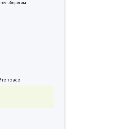
вжнім оберегом
йте товар