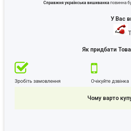
Справжня українська вишиванка
повинна бу
У Вас 
Т
Як придбати Това
Зробіть замовлення
Очікуйте дзвінка
Чому варто куп