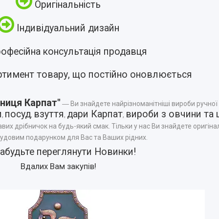
Оригінальність
Індивідуальний дизайн
офесійна консультація продавця
ртимент товару, що постійно оновлюється
ниця Карпат"
― Ви знайдете найрізноманітніші вироби ручної
и
посуд
взуття
дари Карпат
вироби з овчини та 
,
,
,
,
авих дрібничок на будь-який смак. Тільки у нас Ви знайдете оригінал
чудовим подарунком для Вас та Ваших рідних.
забудьте переглянути
Новинки
!
Вдалих Вам закупів!