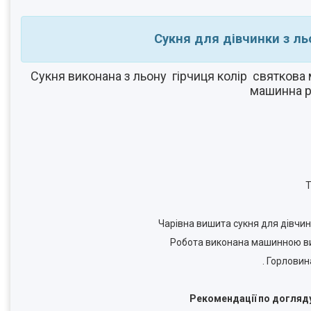
Сукня для дівчинки з л
Сукня виконана з льону гірчиця колір святкова
машинна ро
Т
Чарівна вишита сукня для дівчи
Робота виконана машинною виш
. Горловин
Рекомендації по догляд