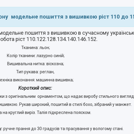
ьону модельне пошиття з вишивкою ріст 110 до 1
 модельне пошиття з вишивкою в сучасному українськ
бота ріст 110.122.128.134.140.146.152.
Тканина: льон;
Колір тканини: лазурно синій;
Вишивальна нитка: віскозна;
Тип рукава: реглан,
ехніка виконання: машинна вишивка;
Короткий опис:
нки з оригінальним орнаментом, що надає виробу стильного вигляд
ивкою. Рукав широкий, пошитий в стилі бохо, зібраний у манжет.
а на круглий виріз. Талія підкреслена пояском.
у:
ручне прання до 30 градусів та прасування у вологому стані.