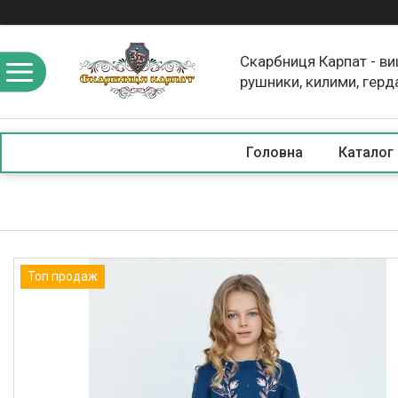
Скарбниця Карпат - в
рушники, килими, герд
скатертини, косметика
Головна
Каталог
Топ продаж