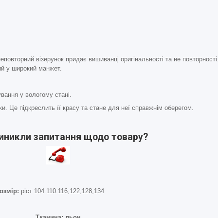
овторний візерунок придає вишиванці оригінальності та не повторності
ий у широкий манжет.
вання у вологому стані.
ки. Це підкреслить її красу та стане для неї справжнім оберегом.
виникли запитання щодо товару?
озмір:
ріст 104:110:116;122;128;134
Тканина: льон