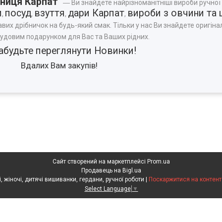
ниця Карпат"
― Ви знайдете найрізноманітніші вироби ручної
и
посуд
взуття
дари Карпат
вироби з овчини та 
,
,
,
,
авих дрібничок на будь-який смак. Тільки у нас Ви знайдете оригінал
чудовим подарунком для Вас та Ваших рідних.
абудьте переглянути
Новинки
!
Вдалих Вам закупів!
Сайт створений на маркетплейсі
Prom.ua
Продавець на Bigl.ua
Скарбниця Карпат - чоловічі, жіночі, дитячі вишиванки, гердани, ручної роботи |
Поскаржитися на контент
Select Language
▼