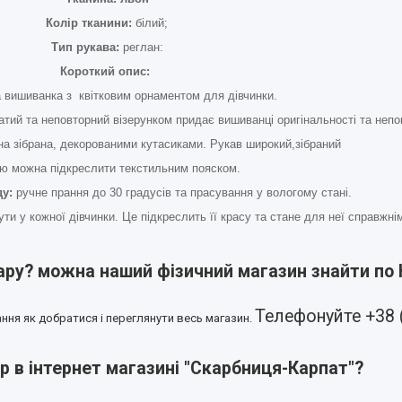
Колір тканини:
білий;
Тип рукава:
реглан:
Короткий опис:
 вишиванка з квітковим орнаментом для дівчинки.
ий та неповторний візерунком придає вишиванці оригінальності та непо
на зібрана, декорованими кутасиками. Рукав широкий,зібраний
ю можна підкреслити текстильним пояском.
у:
ручне прання до 30 градусів та прасування у вологому стані.
ти у кожної дівчинки. Це підкреслить її красу та стане для неї справжн
ару? можна наший фізичний магазин знайти по
Телефонуйте +38 
ння як добратися і переглянути весь магазин.
р в інтернет магазині "Скарбниця-Карпат"?