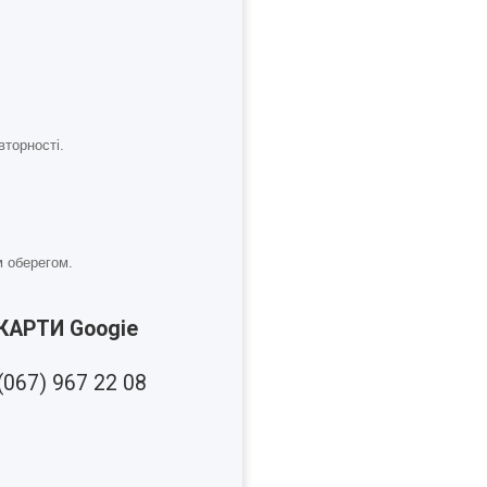
вторності.
ім оберегом.
 КАРТИ Googie
(067) 967 22 08