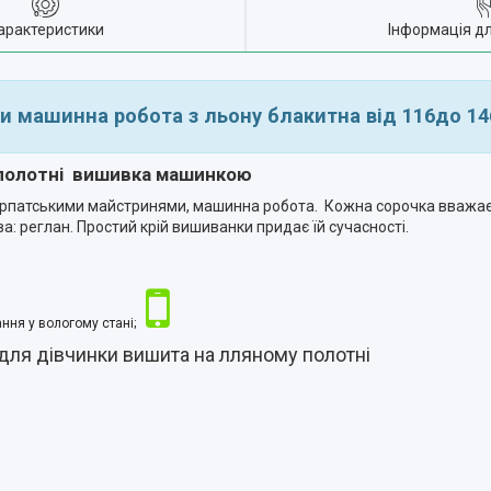
арактеристики
Інформація д
и машинна робота з льону блакитна від 116до 14
 полотні вишивка машинкою
арпатськими майстринями, машинна робота. Кожна сорочка вважає
а: реглан. Простий крій вишиванки придає їй сучасності.
ння у вологому стані;
для дівчинки вишита на лляному полотні