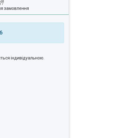
ля замовлення
6
ться індивідуальною.