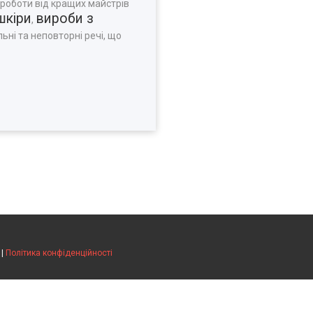
 роботи від кращих майстрів
шкіри
вироби з
,
ьні та неповторні речі, що
|
Політика конфіденційності