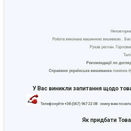
Неповторна
Робота виконана машинною вишивкою . Багат
Рукав реглан. Горлови
Талі
Рекомендації по догляд
Справжня українська вишиванка
повинна бу
У Вас виникли запитання щодо тов
Телефонуйте +38 (067) 967 22 08 скину вам посила
Як придбати Това