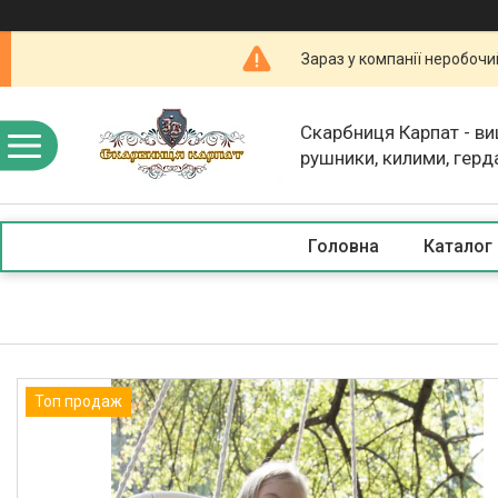
Зараз у компанії неробочи
Скарбниця Карпат - в
рушники, килими, герд
скатертини, косметика
Головна
Каталог
Топ продаж