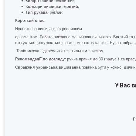
Колір тканини:
блакитний;
Кольори вишивки: жовтий;
Тип рукава:
реглан:
Короткий опис:
Неповторна вишиванка з рослинним
орнаментом .Робота виконана машинною вишивкою .Багатий та неп
стягується (регулюється) за допомогою кутасиків. Рукав зібран
Талія можна підкреслити текстильним пояском.
Рекомендації по догляду:
ручне прання до 30 градусів та прасу
Справжня українська вишиванка
повинна бути у кожної дівчин
У Вас 
Р