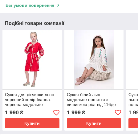
Всі умови повернення
Подібні товари компанії
Сукня для дівчинки льон
Сукня білий льон
Сукн
червоний колір Іванна-
модельне пошиття з
льон
червона модельне
вишивкою ріст від 116до
поши
пошиття з вишивкою ріст
146
146
1 990
1 999
1 9
₴
₴
116 до 158
Купити
Купити