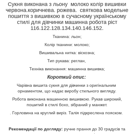
Сукня виконана з льону молоко колір вишивки
червона.коричнева. рожева. святкова модельне
пошиття з вишивкою в сучасному українському
стилі для дівчинки машинна робота ріст
116.122.128.134.140.146.152.
Тканина: льон;
Колір тканини: молоко;
Вишивальна нитка: віскозна;
Тип рукава: реглан,
Техніка виконання: машинна вишивка;
Короткий опис:
Чарівна вишита сукня для дівчинки з оригінальним
орнаментом, що надає виробу стильного вигляду.
Робота виконана машинною вишивкою. Рукав широкий,
пошитий в стилі бохо, зібраний у манжет.
. Горловина на круглий виріз. Талія підкреслена пояском.
Рекомендації по догляду:
ручне прання до 30 градусів та