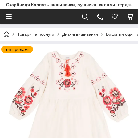
Скарбниця Карпат - вишиванки, рушники, килими, гердани, 
Товари та послуги
Дитячі вишиванки
Вишитий одяг т
Топ продажів