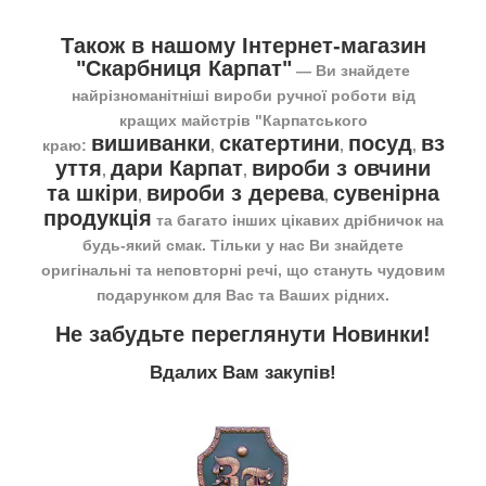
Також в нашому Інтернет-магазин
"Скарбниця Карпат"
― Ви знайдете
найрізноманітніші вироби ручної роботи від
кращих майстрів "Карпатського
вишиванки
скатертини
посуд
вз
краю:
,
,
,
уття
дари Карпат
вироби з овчини
,
,
та шкіри
вироби з дерева
сувенірна
,
,
продукція
та багато інших цікавих дрібничок на
будь-який смак. Тільки у нас Ви знайдете
оригінальні та неповторні речі, що стануть чудовим
подарунком для Вас та Ваших рідних.
Не забудьте переглянути
Новинки
!
Вдалих Вам закупів!