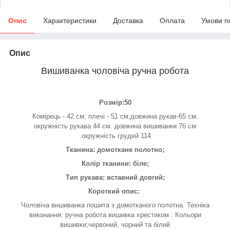
Опис
Характеристики
Доставка
Оплата
Умови п
Опис
Вишиванка чоловіча ручна робота
Розмір:50
Комірець - 42 см; плечі - 51 см;довжина рукав-65 см.
окружність рукава 44 см. довжина вишиванки 76 см
.окружність грудей 114
Тканина: домоткане полотно;
Колір тканини: біле;
Тип рукава: вставний довгий;
Короткий опис:
Чоловіча вишиванка пошита з домотканого полотна. Техніка
виконання: ручна робота вишивка хрестиком . Кольори
вишивки;червоний. чорний та білий