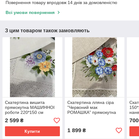
Повернення товару впродовж 14 днів за домовленістю
Всі умови повернення
З цим товаром також замовляють
Скатертина вишита
Скатертина лляна сіра
Скат
прямокутна МАШИННОІ
"Червоний мак
150*
роботи 220*150 см
РОМАШКА" прямокутна
нане
машинна вишивка гладдю
шта
2 599
700
₴
172130 см
робо
1 899
₴
Купити