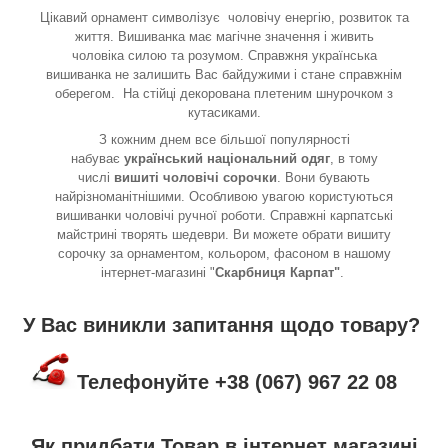
Цікавий орнамент символізує
чоловічу енергію, розвиток та
життя. Вишиванка має магічне значення і живить
чоловіка силою та розумом. Справжня українська
вишиванка не залишить Вас байдужими і стане справжнім
оберегом. На стійці декорована плетеним шнурочком з
кутасиками.
З кожним днем все більшої популярності
набуває
український національний одяг
, в тому
числі
вишиті чоловічі сорочки
. Вони бувають
найрізноманітнішими. Особливою увагою користуються
вишиванки чоловічі ручної роботи. Справжні карпатські
майстрині творять шедеври. Ви можете обрати вишиту
сорочку за орнаментом, кольором, фасоном в нашому
інтернет-магазині "
Скарбниця Карпат"
.
У Вас виникли запитання щодо товару?
Телефонуйте +38 (067) 967 22 08
Як придбати Товар в інтернет магазині