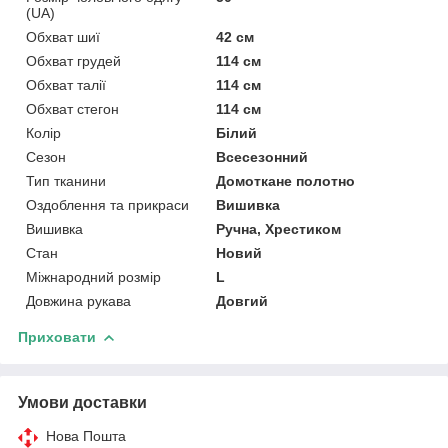
(UA)
Обхват шиї
42 см
Обхват грудей
114 см
Обхват талії
114 см
Обхват стегон
114 см
Колір
Білий
Сезон
Всесезонний
Тип тканини
Домоткане полотно
Оздоблення та прикраси
Вишивка
Вишивка
Ручна, Хрестиком
Стан
Новий
Міжнародний розмір
L
Довжина рукава
Довгий
Приховати
Умови доставки
Нова Пошта