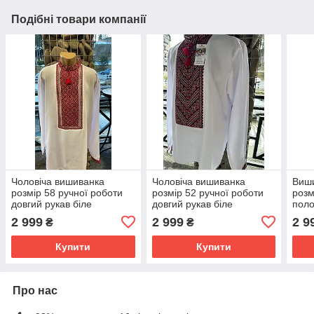
Подібні товари компанії
Чоловіча вишиванка
Чоловіча вишиванка
Виши
розмір 58 ручної роботи
розмір 52 ручної роботи
розм
довгий рукав біле
довгий рукав біле
поло
домоткане полотно
домоткане полотно
коро
2 999
2 999
2 9
₴
₴
Купити
Купити
Про нас