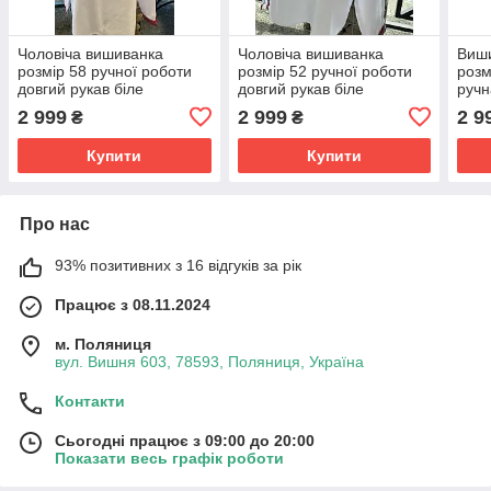
Чоловіча вишиванка
Чоловіча вишиванка
Виши
розмір 58 ручної роботи
розмір 52 ручної роботи
розм
довгий рукав біле
довгий рукав біле
ручн
домоткане полотно
домоткане полотно
біле
2 999
2 999
2 9
₴
₴
Купити
Купити
Про нас
93% позитивних з 16 відгуків за рік
Працює з 08.11.2024
м. Поляниця
вул. Вишня 603, 78593, Поляниця, Україна
Контакти
Сьогодні працює з 09:00 до 20:00
Показати весь графік роботи