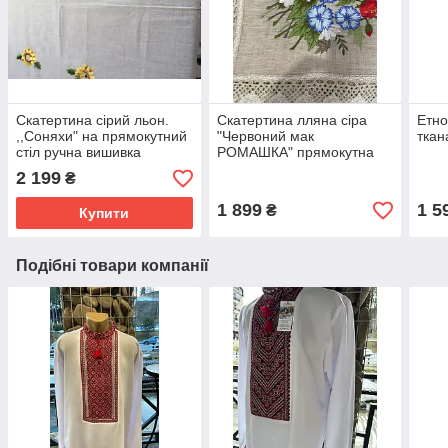
Скатертина сірий льон.
Скатертина лляна сіра
Етно
,,Соняхи" на прямокутний
"Червоний мак
ткан
стіл ручна вишивка
РОМАШКА" прямокутна
260*178сан
машинна вишивка гладдю
2 199
₴
172130 см
1 899
1 5
₴
Купити
Подібні товари компанії