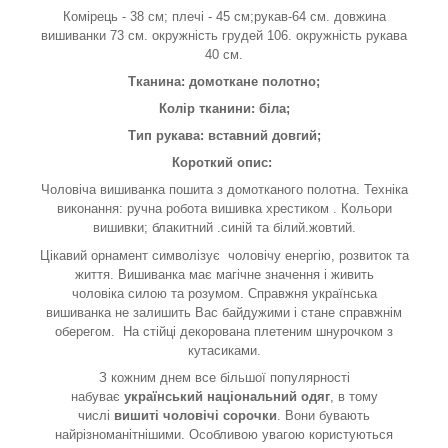
Комірець - 38 см; плечі - 45 см;рукав-64 см. довжина
вишиванки 73 см. окружність грудей 106. окружність рукава
40 см.
Тканина: домоткане полотно;
Колір тканини: біла;
Тип рукава: вставний довгий;
Короткий опис:
Чоловіча вишиванка пошита з домотканого полотна. Техніка
виконання: ручна робота вишивка хрестиком . Кольори
вишивки; блакитний .синій та білий.жовтий.
Цікавий орнамент символізує
чоловічу енергію, розвиток та
життя. Вишиванка має магічне значення і живить
чоловіка силою та розумом. Справжня українська
вишиванка не залишить Вас байдужими і стане справжнім
оберегом. На стійці декорована плетеним шнурочком з
кутасиками.
З кожним днем все більшої популярності
набуває
український національний одяг
, в тому
числі
вишиті чоловічі сорочки
. Вони бувають
найрізноманітнішими. Особливою увагою користуються