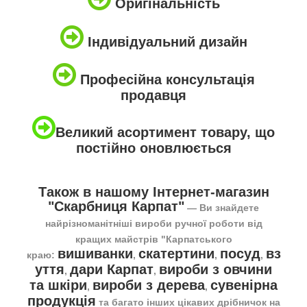
Оригінальність
Індивідуальний дизайн
Професійна консультація
продавця
Великий асортимент товару, що
постійно оновлюється
Також в нашому Інтернет-магазин
"Скарбниця Карпат"
― Ви знайдете
найрізноманітніші вироби ручної роботи від
кращих майстрів "Карпатського
вишиванки
скатертини
посуд
вз
краю:
,
,
,
уття
дари Карпат
вироби з овчини
,
,
та шкіри
вироби з дерева
сувенірна
,
,
продукція
та багато інших цікавих дрібничок на