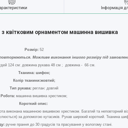
арактеристики
Інформація д
 з квітковим орнаментом машинна вишивка
Розмір:
52
 не повторюються. Можливе виконання іншого розміру під замовлен
рудей 124 см: довжина рукава 48 см ; довжина - 66 см.
Тканина: шифон;
Колір тканини:жовтий;
Тип рукава:
реглан: довгий
Робота:
машинна вишивка хрестиком;
Короткий опис:
ота виконана машинною вишивкою хрестиком. Багатий та неповторний ві
гулюється) за допомогою кутасиків. Рукав широкий короткий. Тканина шиф
ду:
ручне прання до 30 градусів та прасування у вологому стані.