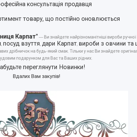
офесійна консультація продавця
ртимент товару, що постійно оновлюється
ниця Карпат"
― Ви знайдете найрізноманітніші вироби ручної
и
посуд
взуття
дари Карпат
вироби з овчини та 
,
,
,
,
авих дрібничок на будь-який смак. Тільки у нас Ви знайдете оригінал
чудовим подарунком для Вас та Ваших рідних.
забудьте переглянути
Новинки
!
Вдалих Вам закупів!