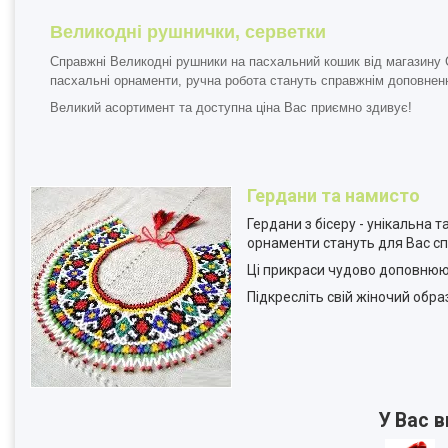
Великодні рушнички, серветки
Справжні
Великодні рушники
на пасхальний кошик від магазину 
пасхальні орнаменти, ручна робота стануть справжнім доповнен
Великий асортимент та доступна ціна Вас приємно здивує!
Гердани та намисто
Гердани з бісеру
- унікальна т
орнаменти стануть для Вас с
Ці прикраси чудово доповнюю
Підкресліть свій жіночий обра
У Вас 