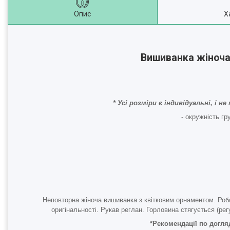
Опис
Х
Вишиванка жіноча
* Усі розміри є індивідуальні, і
- окружність г
Неповторна жіноча вишиванка з квітковим орнаментом. Роб
оригінальності. Рукав реглан. Горловина стягується (ре
*Рекомендації по догля