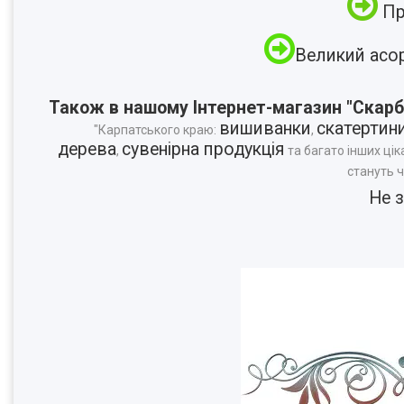
Пр
Великий асо
Також в нашому Інтернет-магазин "Скарб
вишиванки
скатертин
"Карпатського краю:
,
дерева
сувенірна продукція
,
та багато інших цік
стануть 
Не 