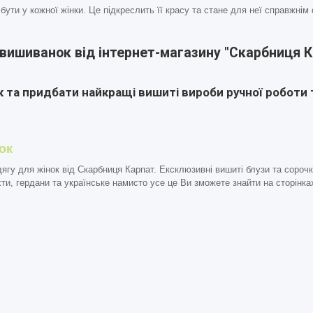
бути у кожної жінки. Це підкреслить її красу та стане для неї справжнім
вишиванок від інтернет-магазину "Скарбниця К
 та придбати найкращі вишиті вироби ручної роботи 
ок
ягу для жінок від Скарбниця Карпат.
Ексклюзивні вишиті блузи та сорочк
хти,
гердани та українське намисто
усе це Ви зможете знайти на сторінка