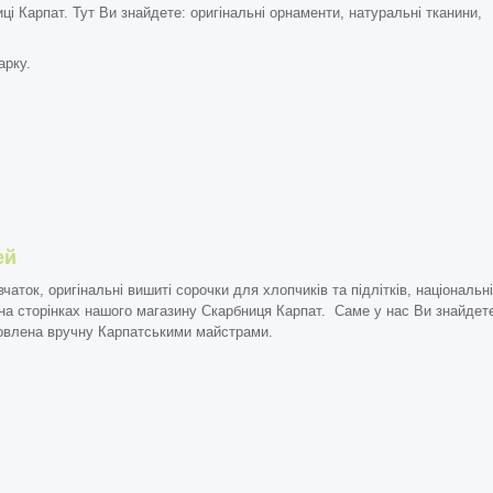
ці Карпат. Тут Ви знайдете: оригінальні орнаменти, натуральні тканини,
арку.
ей
вчаток
, оригінальні вишиті сорочки для хлопчиків та підлітків, національ
є на сторінках нашого магазину
Скарбниця Карпат.
Саме у нас Ви знайдете
товлена вручну Карпатськими майстрами.