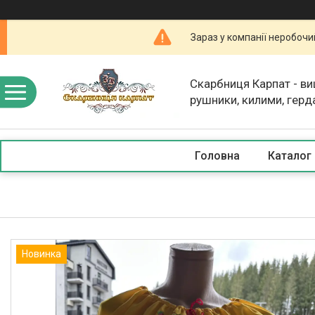
Зараз у компанії неробочи
Скарбниця Карпат - в
рушники, килими, герд
скатертини, косметика
Головна
Каталог
Новинка