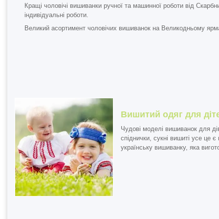
Кращі
чоловічі вишиванки
ручної та машинної роботи від Скарбни
індивідуальні роботи.
Великий асортимент чоловічих вишиванок на Великодньому ярм
Вишитий одяг для діт
Чудові моделі
вишиванок для ді
спіднички, сукні вишиті усе це 
українську вишиванку, яка виго