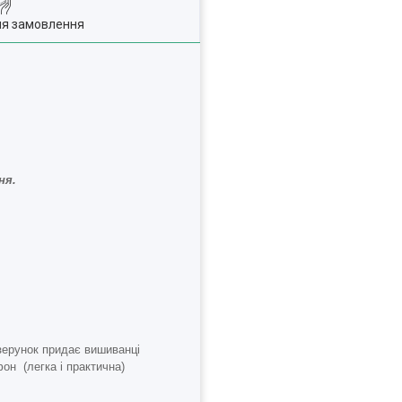
ля замовлення
ня.
зерунок придає вишиванці
он (легка і практична)