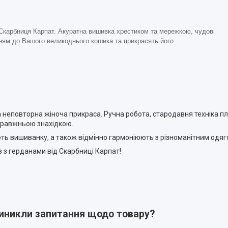
Скарбниця Карпат. Акуратна вишивка хрестиком та мережкою, чудові
ням до Вашого великоднього кошика та прикрасять його.
а неповторна жіноча прикраса. Ручна робота, стародавня техніка пле
правжньою знахідкою.
ть вишиванку, а також відмінно гармоніюють з різноманітним одяг
з з герданами від Скарбниці Карпат!
виникли запитання щодо товару?