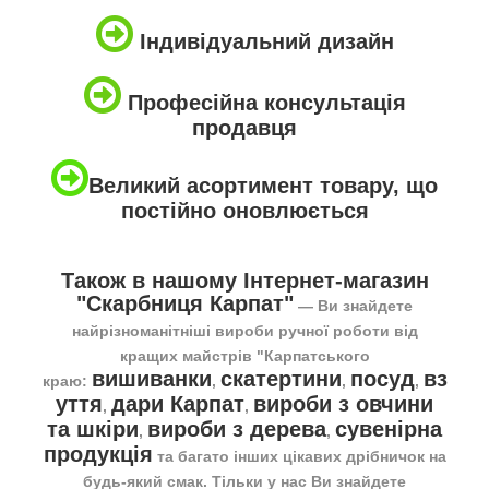
Індивідуальний дизайн
Професійна консультація
продавця
Великий асортимент товару, що
постійно оновлюється
Також в нашому Інтернет-магазин
"Скарбниця Карпат"
― Ви знайдете
найрізноманітніші вироби ручної роботи від
кращих майстрів "Карпатського
вишиванки
скатертини
посуд
вз
краю:
,
,
,
уття
дари Карпат
вироби з овчини
,
,
та шкіри
вироби з дерева
сувенірна
,
,
продукція
та багато інших цікавих дрібничок на
будь-який смак. Тільки у нас Ви знайдете