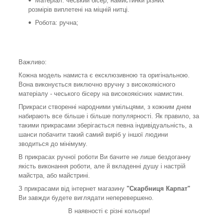
Матеріал: чеський бісер, намистинки різних
розмірів виплетені на міцній нитці.
Робота: ручна;
Важливо:
Кожна модель намиста є ексклюзивною та оригінальною.
Вона виконується виключно вручну з високоякісного
матеріалу - чеського бісеру на високоякісних намистин.
Прикраси створенні народними умільцями, з кожним днем
набирають все більше і більше популярності. Як правило, за
такими прикрасами зберігається певна індивідуальність, а
шанси побачити такий самий виріб у іншої людини
зводиться до мінімуму.
В прикрасах ручної роботи Ви бачите не лише бездоганну
якість виконання роботи, але й вкладенні душу і настрій
майстра, або майстрині.
З прикрасами від інтернет магазину
"Скарбниця Карпат"
Ви завжди будете виглядати неперевершено.
В наявності є різні кольори!