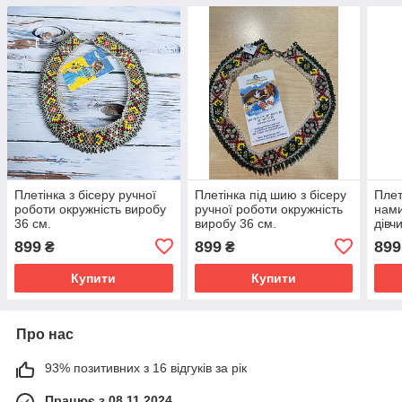
Плетінка з бісеру ручної
Плетінка під шию з бісеру
Плет
роботи окружність виробу
ручної роботи окружність
нами
36 см.
виробу 36 см.
дівч
робо
899
899
899
₴
₴
36 с
Купити
Купити
Про нас
93% позитивних з 16 відгуків за рік
Працює з 08.11.2024