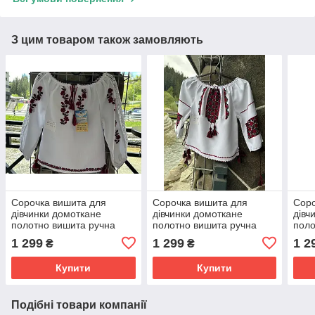
З цим товаром також замовляють
Сорочка вишита для
Сорочка вишита для
Соро
дівчинки домоткане
дівчинки домоткане
дівч
полотно вишита ручна
полотно вишита ручна
поло
робота 3 -4 роки
робота 1-3 роки
робо
1 299
1 299
1 2
₴
₴
Купити
Купити
Подібні товари компанії