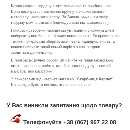
Кожна модель гердану є ексклюзивною та оригінальною.
Вона виконується виключно вручну з високоякісного
матеріалу - чеського бісеру. За Вашим бажанням колір
гердану можна змінити (індивідуально під замовлення).
Прикраси створенні народними умільцями, з кожним днем
набирають все більше і більше популярності. Як правило, за
такими прикрасами зберігається певна індивідуальність, а
шанси побачити такий самий виріб у іншої людини
зводиться до мінімуму.
В прикрасах ручної роботи Ви бачите не лише бездоганну
якість виконання роботи, але й вкладенні душу і настрій
майстра, або майстрині.
З прикрасами від інтернет магазину
"Скарбниця Карпат"
Ви завжди будете виглядати неперевершено.
У Вас виникли запитання щодо товару?
Телефонуйте +38 (067) 967 22 08