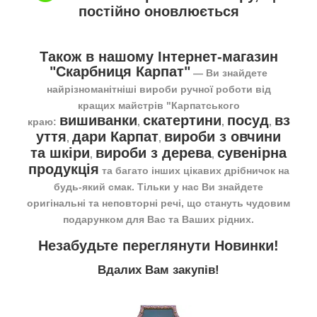
постійно оновлюється
Також в нашому Інтернет-магазин
"Скарбниця Карпат"
― Ви знайдете
найрізноманітніші вироби ручної роботи від
кращих майстрів "Карпатського
вишиванки
скатертини
посуд
вз
краю:
,
,
,
уття
дари Карпат
вироби з овчини
,
,
та шкіри
вироби з дерева
сувенірна
,
,
продукція
та багато інших цікавих дрібничок на
будь-який смак. Тільки у нас Ви знайдете
оригінальні та неповторні речі, що стануть чудовим
подарунком для Вас та Ваших рідних.
Незабудьте переглянути
Новинки
!
Вдалих Вам закупів!