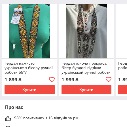
Гердан намисто
Гердан жіноча прикраса
Герд
українське з бісеру ручної
бісер бурдові відтінки
робо
роботи 55*7
український ручної роботи
1 899
1 999
1 8
₴
₴
Купити
Купити
Про нас
93% позитивних з 16 відгуків за рік