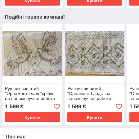
Купити
Купити
Подібні товари компанії
Рушник вишитий
Рушник вишитий
Руш
"Орнамент Гладь"срібло
"Орнамент Гладь" на
"Орн
на панамі ручної роботи
панамі ручної роботи
пана
198*33 см
198*33 см.
198*
1 599
1 599
1 5
₴
₴
Купити
Купити
Про нас