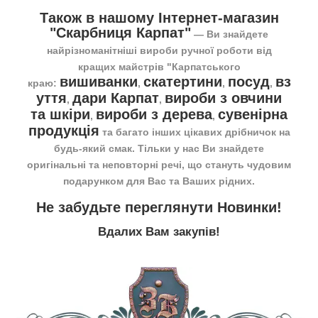
Також в нашому Інтернет-магазин
"Скарбниця Карпат"
― Ви знайдете
найрізноманітніші вироби ручної роботи від
кращих майстрів "Карпатського
вишиванки
скатертини
посуд
вз
краю:
,
,
,
уття
дари Карпат
вироби з овчини
,
,
та шкіри
вироби з дерева
сувенірна
,
,
продукція
та багато інших цікавих дрібничок на
будь-який смак. Тільки у нас Ви знайдете
оригінальні та неповторні речі, що стануть чудовим
подарунком для Вас та Ваших рідних.
Не забудьте переглянути
Новинки
!
Вдалих Вам закупів!