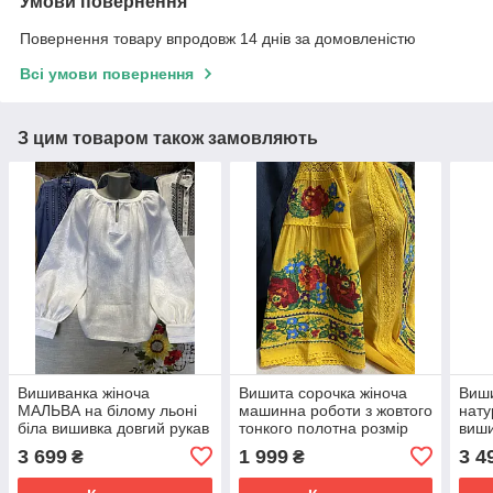
Умови повернення
Повернення товару впродовж 14 днів за домовленістю
Всі умови повернення
З цим товаром також замовляють
Вишиванка жіноча
Вишита сорочка жіноча
Виши
МАЛЬВА на білому льоні
машинна роботи з жовтого
нату
біла вишивка довгий рукав
тонкого полотна розмір
виш
машинна робота в
S.M. L. 2XL. 3XL
яскр
3 699
1 999
3 4
₴
₴
наявності розміри (38)