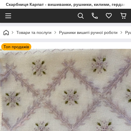
Скарбниця Карпат - вишиванки, рушники, килими, гердани, 
Товари та послуги
Рушники вишиті ручної роботи
Ру
Топ продажів