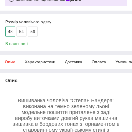
Розмір чоловічого одягу
48
54
56
В наявності
Опис
Характеристики
Доставка
Оплата
Умови п
Опис
Вишиванка чоловіча "Степан Бандера"
виконана на темно-зеленому льоні
модельне пошиття приталене з заді
виробу виточками довгий рукав машинна
вишивка в бордових тонах з орнаментом в
старовинному українському стилі з