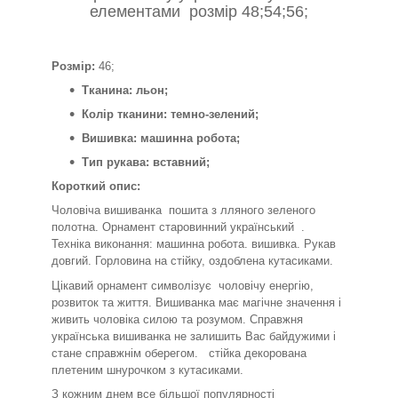
елементами розмір 48;54;56;
Розмір:
46;
Тканина: льон;
Колір тканини: темно-зелений;
Вишивка: машинна робота;
Тип рукава: вставний;
Короткий опис:
Чоловіча вишиванка пошита з лляного зеленого
полотна. Орнамент старовинний український .
Техніка виконання: машинна робота. вишивка. Рукав
довгий. Горловина на стійку, оздоблена кутасиками.
Цікавий орнамент символізує
чоловічу енергію,
розвиток та життя. Вишиванка має магічне значення і
живить чоловіка силою та розумом. Справжня
українська вишиванка не залишить Вас байдужими і
стане справжнім оберегом. стійка декорована
плетеним шнурочком з кутасиками.
З кожним днем все більшої популярності