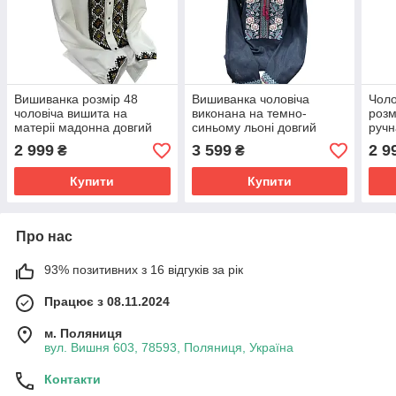
Вишиванка розмір 48
Вишиванка чоловіча
Чоло
чоловіча вишита на
виконана на темно-
розм
матеріі мадонна довгий
синьому льоні довгий
ручн
рукав машинна робота
рукав машинна робота
біле
2 999
3 599
2 9
₴
₴
розмір 46.58
Купити
Купити
Про нас
93% позитивних з 16 відгуків за рік
Працює з 08.11.2024
м. Поляниця
вул. Вишня 603, 78593, Поляниця, Україна
Контакти