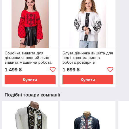
Сорочка вишита для
Блуза дівчинка вишита для
дівчинки червоний льон
підліткова машинна
вишита машинна робота
робота розміри в
ріст 146 по 164
наявності від 146 до 164
1 499
1 699
₴
₴
Купити
Купити
Подібні товари компанії