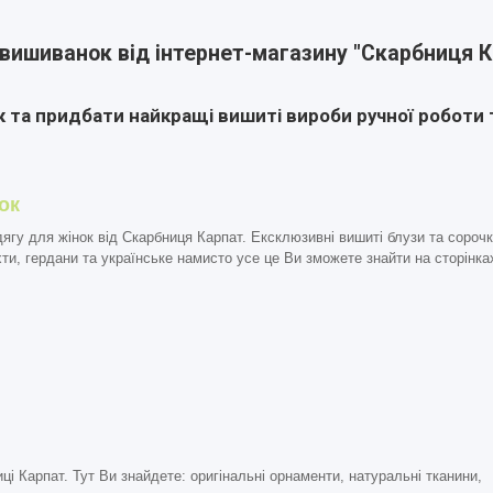
вишиванок від інтернет-магазину "Скарбниця К
 та придбати найкращі вишиті вироби ручної роботи 
ок
ягу для жінок від Скарбниця Карпат.
Ексклюзивні вишиті блузи та сорочк
хти,
гердани та українське намисто
усе це Ви зможете знайти на сторінка
ці Карпат. Тут Ви знайдете: оригінальні орнаменти, натуральні тканини,