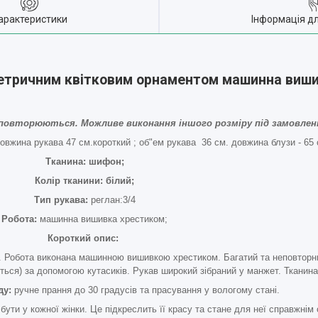
арактеристики
Інформація д
метричним квітковим орнаментом машинна виш
 не повторюються. Можливе виконання іншого розміру під замовлен
довжина рукава 47 см.короткий ; об"ем рукава 36 см. довжина блузи - 65 
Тканина: шифон;
Колір тканини: білий;
Тип рукава:
реглан:3/4
Робота:
машинна вишивка хрестиком;
Короткий опис:
 Робота виконана машинною вишивкою хрестиком. Багатий та неповторни
ється) за допомогою кутасиків. Рукав широкий зібраний у манжет. Тканин
ду:
ручне прання до 30 градусів та прасування у вологому стані.
бути у кожної жінки. Це підкреслить її красу та стане для неї справжнім