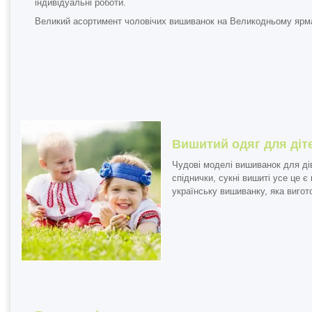
індивідуальні роботи.
Великий асортимент чоловічих вишиванок на Великодньому ярм
Вишитий одяг для діт
Чудові моделі
вишиванок для ді
спіднички, сукні вишиті усе це 
українську вишиванку, яка виго