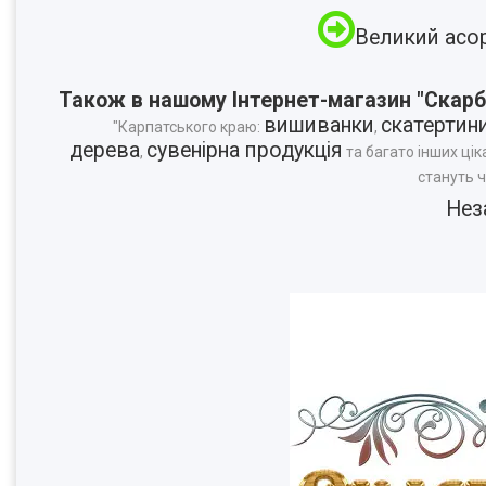
Великий асо
Також в нашому Інтернет-магазин "Скарб
вишиванки
скатертин
"Карпатського краю:
,
дерева
сувенірна продукція
,
та багато інших цік
стануть 
Нез