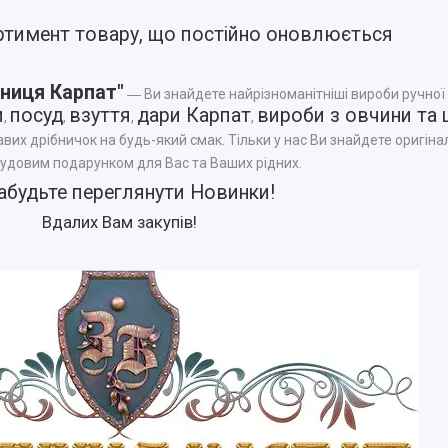
ртимент товару, що постійно оновлюється
ниця Карпат"
― Ви знайдете найрізноманітніші вироби ручної
и
посуд
взуття
дари Карпат
вироби з овчини та 
,
,
,
,
авих дрібничок на будь-який смак. Тільки у нас Ви знайдете оригінал
чудовим подарунком для Вас та Ваших рідних.
абудьте переглянути
Новинки
!
Вдалих Вам закупів!