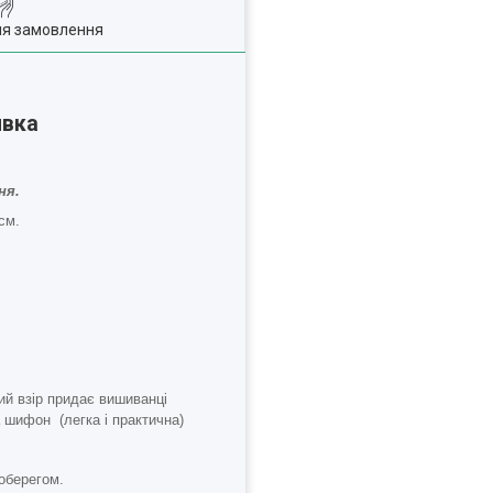
ля замовлення
ивка
ня.
см.
й взір придає вишиванці
а шифон (легка і практична)
 оберегом.