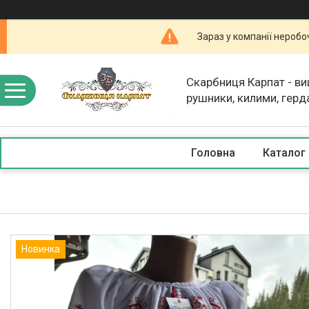
Зараз у компанії неробо
Скарбниця Карпат - в
рушники, килими, герд
скатертини, косметика
Головна
Каталог
Новинка