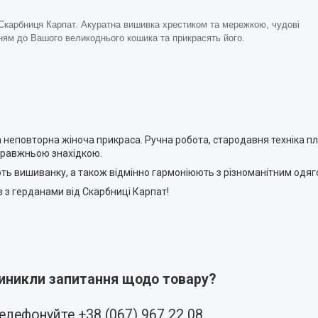
Скарбниця Карпат. Акуратна вишивка хрестиком та мережкою, чудові
ням до Вашого великоднього кошика та прикрасять його.
а неповторна жіноча прикраса. Ручна робота, стародавня техніка пле
правжньою знахідкою.
ть вишиванку, а також відмінно гармоніюють з різноманітним одяг
з з герданами від Скарбниці Карпат!
виникли запитання щодо товару?
елефонуйте +38 (067) 967 22 08