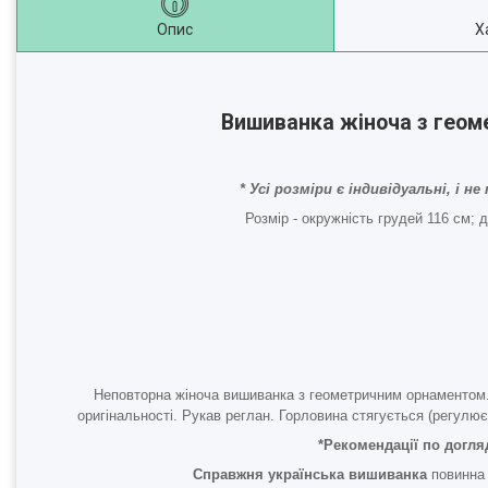
Опис
Х
Вишиванка жіноча з гео
* Усі розміри є індивідуальні, і
Розмір - окружність грудей 116 см; 
Неповторна жіноча вишиванка з геометричним орнаментом.
оригінальності. Рукав реглан. Горловина стягується (регулю
*Рекомендації по догля
Справжня українська вишиванка
повинна 