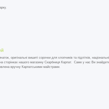
арку.
ей
вчаток
, оригінальні вишиті сорочки для хлопчиків та підлітків, національ
є на сторінках нашого магазину
Скарбниця Карпат.
Саме у нас Ви знайдете
товлена вручну Карпатськими майстрами.