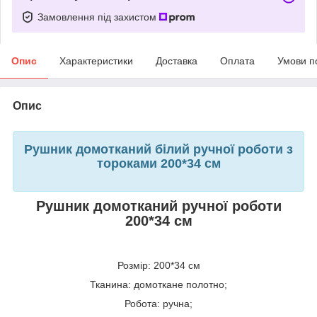
Замовлення під захистом
Опис
Характеристики
Доставка
Оплата
Умови п
Опис
Рушник домотканий білий ручної роботи з
тороками 200*34 см
Рушник домотканий ручної роботи
200*34 см
Розмір: 200*34 см
Тканина: домоткане полотно;
Робота: ручна;