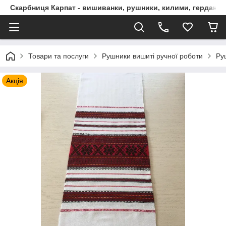
Скарбниця Карпат - вишиванки, рушники, килими, гердани, 
Товари та послуги
Рушники вишиті ручної роботи
Ру
Акція