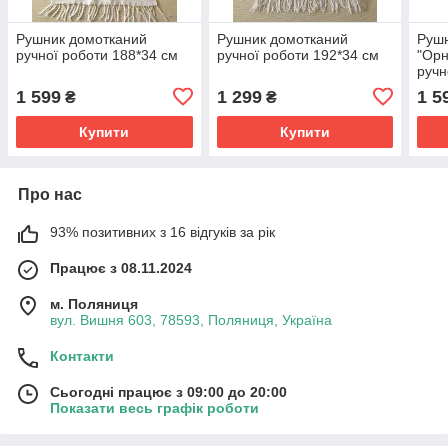
Рушник домотканий
Рушник домотканий
Руш
ручної роботи 188*34 см
ручної роботи 192*34 см
"Орн
ручн
1 599
1 299
1 5
₴
₴
Купити
Купити
Про нас
93% позитивних з 16 відгуків за рік
Працює з 08.11.2024
м. Поляниця
вул. Вишня 603, 78593, Поляниця, Україна
Контакти
Сьогодні працює з 09:00 до 20:00
Показати весь графік роботи