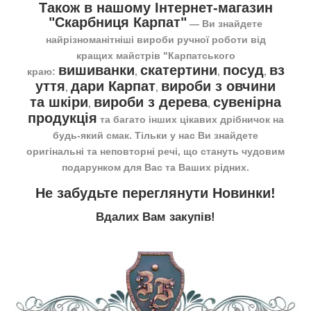
Також в нашому Інтернет-магазин
"Скарбниця Карпат"
― Ви знайдете
найрізноманітніші вироби ручної роботи від
кращих майстрів "Карпатського
вишиванки
скатертини
посуд
вз
краю:
,
,
,
уття
дари Карпат
вироби з овчини
,
,
та шкіри
вироби з дерева
сувенірна
,
,
продукція
та багато інших цікавих дрібничок на
будь-який смак. Тільки у нас Ви знайдете
оригінальні та неповторні речі, що стануть чудовим
подарунком для Вас та Ваших рідних.
Не забудьте переглянути
Новинки
!
Вдалих Вам закупів!